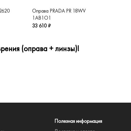
 2620
Оправа PRADA PR 18WV
Оп
1AB1O1
1A
33 610 ₽
32
рения (оправа + линзы)!
Полезная информация