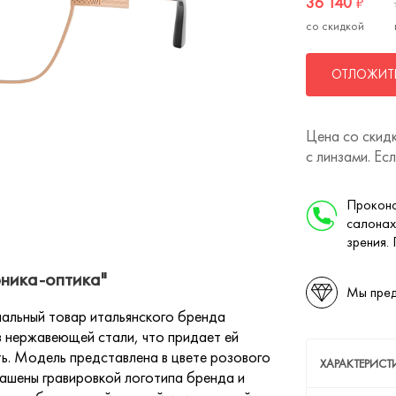
36 140
₽
со скидкой
ОТЛОЖИТЬ
Цена со скидк
с линзами. Ес
Проконс
салонах
зрения.
рника-оптика"
Мы пред
нальный товар итальянского бренда
из нержавеющей стали, что придает ей
ь. Модель представлена в цвете розового
ХАРАКТЕРИСТ
ашены гравировкой логотипа бренда и