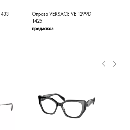
1433
Оправа VERSACE VE 1299D
Оп
1425
пре
предзаказ