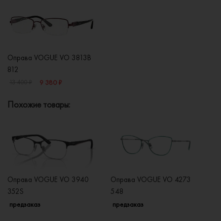
Оправа VOGUE VO 3813B
812
9 380 ₽
13 400 ₽
Похожие товары:
Оправа VOGUE VO 3940
Оправа VOGUE VO 4273
О
352S
548
2
предзаказ
предзаказ
п