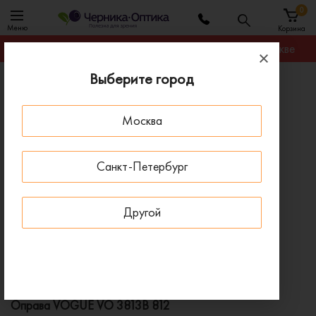
0
Меню
Корзина
Гарантируем лучшую цену на любую оправу в Москве
Выберите город
Главная
Оправы для очков
Оправа VOGUE VO 3813B 812
Москва
ПОД ЗАКАЗ
Санкт-Петербург
Другой
Оправа VOGUE VO 3813B 812