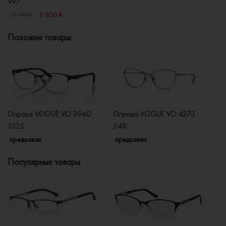
997
9 900 ₽
14 140 ₽
Похожие товары:
Оправа VOGUE VO 3940
Оправа VOGUE VO 4273
О
352S
548
2
предзаказ
предзаказ
п
Популярные товары