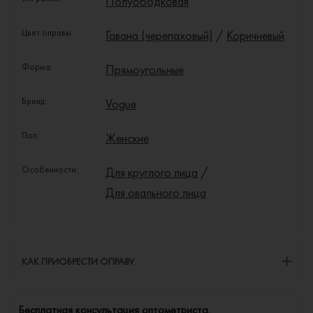
Полуободковая
Цвет оправы:
Гавана (черепаховый)
/
Коричневый
Форма:
Прямоугольные
Бренд:
Vogue
Пол:
Женские
Особенности:
Для круглого лица
/
Для овального лица
КАК ПРИОБРЕСТИ ОПРАВУ
Бесплатная консультация оптометриста.