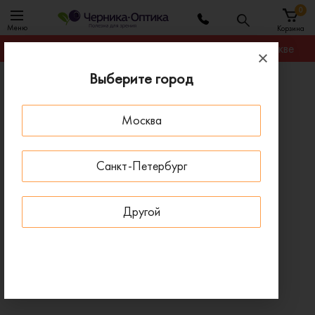
0
Меню
Корзина
Гарантируем лучшую цену на любую оправу в Москве
Выберите город
Главная
Оправы для очков
Оправа VOGUE VO 4067 997
Москва
- 30 % ДО 15 АВГУСТА
Санкт-Петербург
Другой