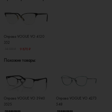
Оправа VOGUE VO 4120
352
9 870 ₽
14 100 ₽
Похожие товары:
Оправа VOGUE VO 3940
Оправа VOGUE VO 4273
О
352S
548
2
предзаказ
предзаказ
п