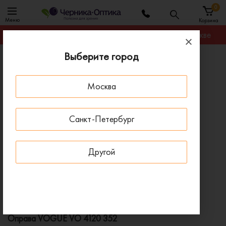
0
Меню
Корзина
Гарантируем лучшую цену на любую оправу в Москве
Выберите город
Главная
Оправы для очков
Оправа VOGUE VO 4120 352
Москва
ПОД ЗАКАЗ
Санкт-Петербург
Другой
Оправа VOGUE VO 4120 352