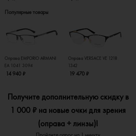
Популярные товары
Оправа EMPORIO ARMANI
Оправа VERSACE VE 1218
Оп
EA 1041 3094
1342
2
14 940 ₽
19 470 ₽
1
Получите дополнительную скидку в
1 000 ₽ на новые очки для зрения
(оправа + линзы)!
Пройдите опрос на 1 минуту