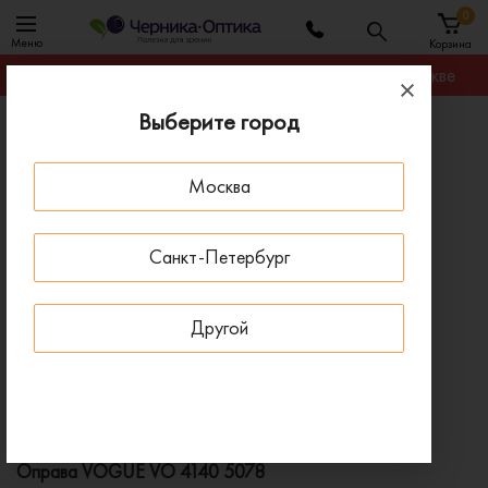
0
Меню
Корзина
Гарантируем лучшую цену на любую оправу в Москве
Выберите город
Главная
Оправы для очков
Оправа VOGUE VO 4140 5078
Москва
ПОД ЗАКАЗ
Санкт-Петербург
Другой
Оправа VOGUE VO 4140 5078