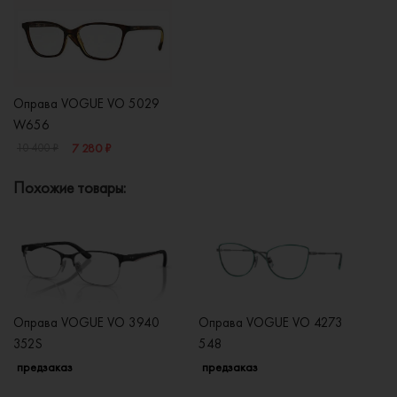
Оправа VOGUE VO 5029
W656
7 280 ₽
10 400 ₽
Похожие товары:
Оправа VOGUE VO 3940
Оправа VOGUE VO 4273
О
352S
548
2
предзаказ
предзаказ
п