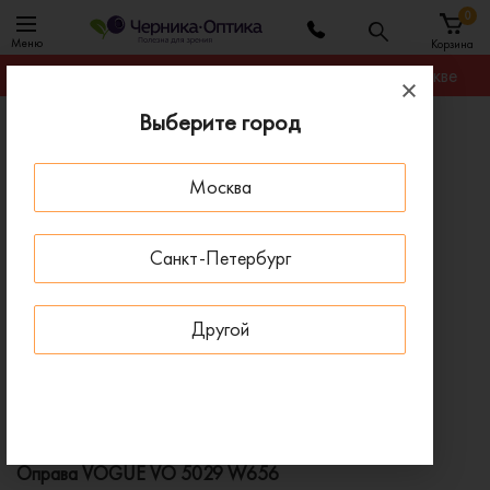
0
Меню
Корзина
Гарантируем лучшую цену на любую оправу в Москве
Выберите город
Главная
Оправы для очков
Оправа VOGUE VO 5029 W656
Москва
ПОД ЗАКАЗ
Санкт-Петербург
Другой
Оправа VOGUE VO 5029 W656