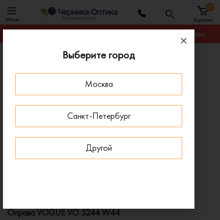
0
Меню
Корзина
Гарантируем лучшую цену на любую оправу в Москве
Выберите город
Главная
Оправы для очков
Оправа VOGUE VO 5244 W44
Москва
ПОД ЗАКАЗ
Санкт-Петербург
Другой
Оправа VOGUE VO 5244 W44