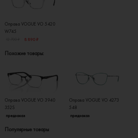
Оправа VOGUE VO 5420
W745
8 890 ₽
12 700 ₽
Похожие товары:
Оправа VOGUE VO 3940
Оправа VOGUE VO 4273
О
352S
548
2
предзаказ
предзаказ
п
Популярные товары