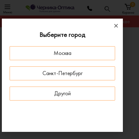
0
Меню
Корзина
Гарантируем лучшую цену на любую оправу в Москве
Выберите город
Главная
Оправы для очков
Оправа VOGUE VO 5420 W745
Москва
- 30 % ДО 15 АВГУСТА
Санкт-Петербург
Другой