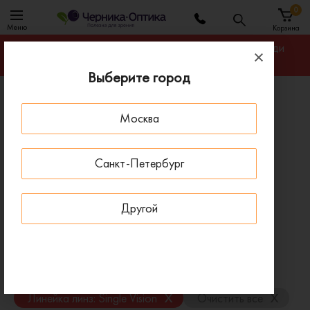
0
Меню
Корзина
Гарантируем лучшую цену на линзы для очков среди
салонов оптики Москвы
Выберите город
Главная
Каталог линз для очков
Москва
Линзы Zeiss Single Vision 1.6
Линзы Zeiss Single Vision 1.6
Санкт-Петербург
В нашем ассортименте представлены оригинальные
линзы для очков Zeiss Single Vision 1.6. Гарантируем
Другой
лучшую цену среди салонов оптики Москвы.
Фильтр
x
Рефракционный индекс: 1.6
x
x
Линейка линз: Single Vision
Очистить все