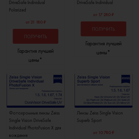
DriveSafe Individual
DriveSafe Individual
Polarized
от 17 280 ₽
от 21 180 ₽
ПОЛУЧИТЬ
ПОЛУЧИТЬ
Гарантия лучшей
КОНСУЛЬТАЦИЮ
Гарантия лучшей
КОНСУЛЬТАЦИЮ
цены*
цены*
Фотохромные линзы Zeiss
Линзы Zeiss Single Vision
Single Vision DriveSafe
Superb Sport
Individual PhotoFusion X для
от 10 780 ₽
вождения