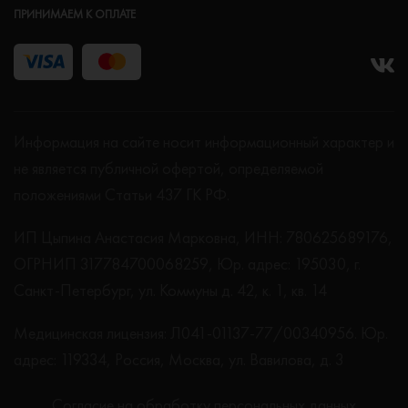
ПРИНИМАЕМ К ОПЛАТЕ
Информация на сайте носит информационный характер и
не является публичной офертой, определяемой
положениями Статьи 437 ГК РФ.
ИП Цыпина Анастасия Марковна, ИНН: 780625689176,
ОГРНИП 317784700068259, Юр. адрес: 195030, г.
Санкт-Петербург, ул. Коммуны д. 42, к. 1, кв. 14
Медицинская лицензия: Л041-01137-77/00340956. Юр.
адрес: 119334, Россия, Москва, ул. Вавилова, д. 3
Согласие на обработку персональных данных