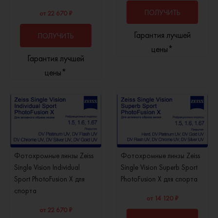
ПОЛУЧИТЬ
от 22 670 ₽
Гарантия лучшей
ПОЛУЧИТЬ
КОНСУЛЬТАЦИЮ
цены*
Гарантия лучшей
КОНСУЛЬТАЦИЮ
цены*
Фотохромные линзы Zeiss
Фотохромные линзы Zeiss
Single Vision Individual
Single Vision Superb Sport
Sport PhotoFusion X для
PhotoFusion X для спорта
спорта
от 14 120 ₽
от 22 670 ₽