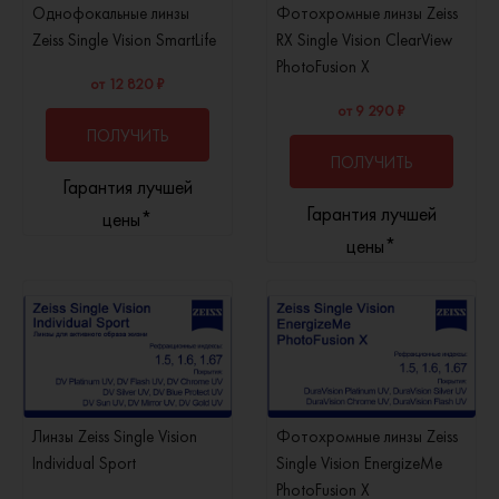
Однофокальные линзы
Фотохромные линзы Zeiss
Zeiss Single Vision SmartLife
RX Single Vision ClearView
PhotoFusion X
от 12 820 ₽
от 9 290 ₽
ПОЛУЧИТЬ
ПОЛУЧИТЬ
Гарантия лучшей
КОНСУЛЬТАЦИЮ
Гарантия лучшей
КОНСУЛЬТАЦИЮ
цены*
цены*
Линзы Zeiss Single Vision
Фотохромные линзы Zeiss
Individual Sport
Single Vision EnergizeMe
PhotoFusion X