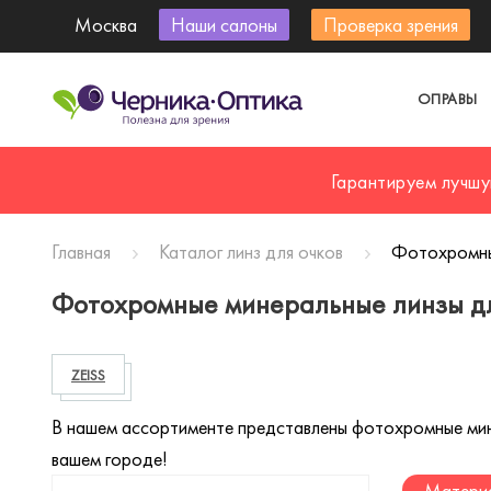
Москва
Наши салоны
Проверка зрения
ОПРАВЫ
Гарантируем лучшу
Главная
Каталог линз для очков
Фотохромны
Фотохромные минеральные линзы дл
ZEISS
В нашем ассортименте представлены фотохромные минер
вашем городе!
Материа