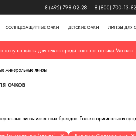
8 (495) 798-02-28
8 (800) 700-13-8
СОЛНЦЕЗАЩИТНЫЕ ОЧКИ
ДЕТСКИЕ ОЧКИ
ЛИНЗЫ ДЛЯ 
ю цену на линзы для очков среди салонов оптики Москвы
е минеральные линзы
я очков
альные линзы известных брендов. Только оригинальная проду
x
x
л: Минеральные (стекло)
Вид линз: Фотохромные