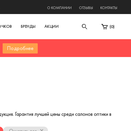
2
О КОМПАНИИ
ОТЗЫВЫ
КОНТАКТЫ
ОЧКОВ
БРЕНДЫ
АКЦИИ
(
0
)
Подробнее
кция. Гарантия лучшей цены среди салонов оптики в
x
Очистить все