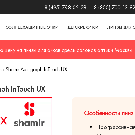
8 (495) 798-02-28
8 (800) 700-13-8
СОЛНЦЕЗАЩИТНЫЕ ОЧКИ
ДЕТСКИЕ ОЧКИ
ЛИНЗЫ ДЛЯ 
ю цену на линзы для очков среди салонов оптики Москвы
ы Shamir Autograph InTouch UX
ph InTouch UX
Особенности линз S
Прогрессивная