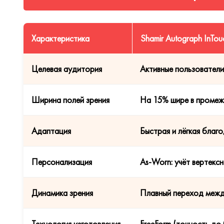
Характеристика
Shamir Autograph InTo
Целевая аудитория
Активные пользовател
Ширина полей зрения
На 15% шире в промежу
Адаптация
Быстрая и лёгкая благ
Персонализация
As-Worn: учёт вертексн
Динамика зрения
Плавный переход межд
Технология изготовления
FreeForm (точность до 