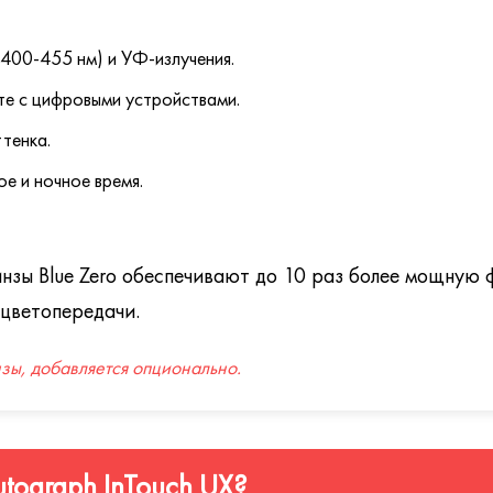
400-455 нм) и УФ-излучения.
те с цифровыми устройствами.
тенка.
е и ночное время.
 линзы Blue Zero обеспечивают до 10 раз более мощну
 цветопередачи.
нзы, добавляется опционально.
utograph InTouch UX?