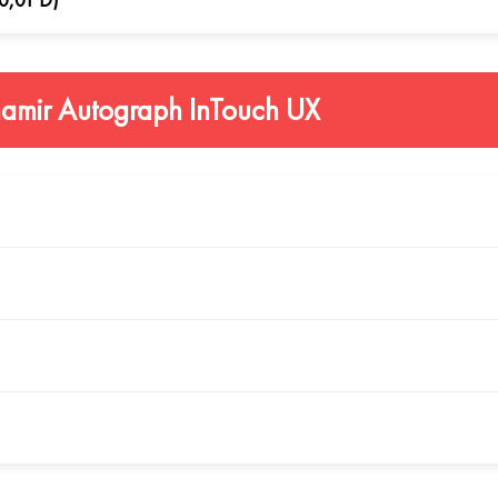
amir Autograph InTouch UX
профиль оптической силы в каждой точке коридора прогресси
у на любых расстояниях. Это особенно важно при частом п
ие рецепта после установки линз в оправу. При расчёте диз
анорамный угол изгиба оправы. Это позволяет создать линзу,
печивает на 15% более широкую промежуточную зону и на 10
ополнительный комфорт при работе с цифровыми устройствам