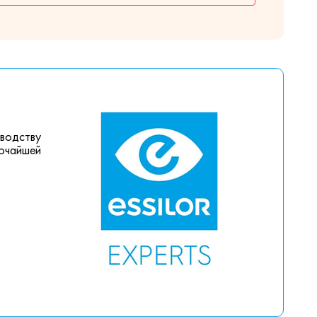
зводству
сочайшей