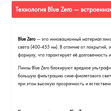
Линзы Shamir Autograph InTouch UX доступны с шир
Технология Blue Zero — встроенна
Glacier +
— базовое мультифункциональное покрыт
SHAMIR METAFORM Glacier +
— специальное пок
Glacier+ UV
— расширенная защита от УФ-лучей (
Blue Zero
— это инновационный материал линз
Glacier Sun
— зеркальное покрытие для солнцезащи
света (400-455 нм). В отличие от покрытий,
формулу, что гарантирует её долговечность 
Glacier Blue-Shield
— фильтрация вредного синего 
Glacier+ Antifog
— предотвращает запотевание ли
Линзы Blue Zero блокируют вредное ультрафи
Glacier EXPRESSION
— премиальное покрытие с э
большую фильтрацию сине-фиолетового свет
при этом высокую прозрачность и естествен