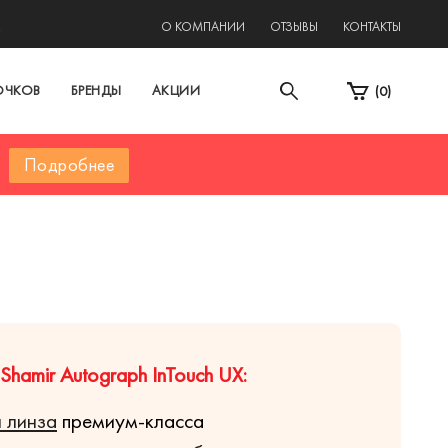
2
О КОМПАНИИ
ОТЗЫВЫ
КОНТАКТЫ
ОЧКОВ
БРЕНДЫ
АКЦИИ
(
0
)
Подробнее
hamir Autograph InTouch UX:
 линза
премиум-класса