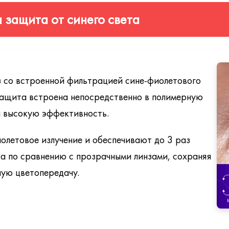
оким ассортиментом премиальных покрытий Glacier, каждое и
я защита от синего света
ие: упрочнение, просветление, гидрофобность, антистатик.
рытие для линз из материала Trivex с усиленной защитой.
прямых и отражённых), высокое светопропускание.
 со встроенной фильтрацией сине-фиолетового
тных линз, доступно в различных цветах.
 защита встроена непосредственно в полимерную
и высокую эффективность.
света от экранов, повышение контрастности.
нз при перепадах температур.
олетовое излучение и обеспечивают до 3 раз
ффектом просветления высочайшего уровня и минимальным о
а по сравнению с прозрачными линзами, сохраняя
ную цветопередачу.