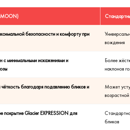
al (MOON)
Стандартны
аксимальной безопасности и комфорту при
Универсальн
вождения
н с минимальными искажениями и
Более жёст
позы
наклонов г
 чёткость благодаря подавлению бликов и
Может уступ
возрастной 
е покрытие Glacier EXPRESSION для
Стандартно
бликов