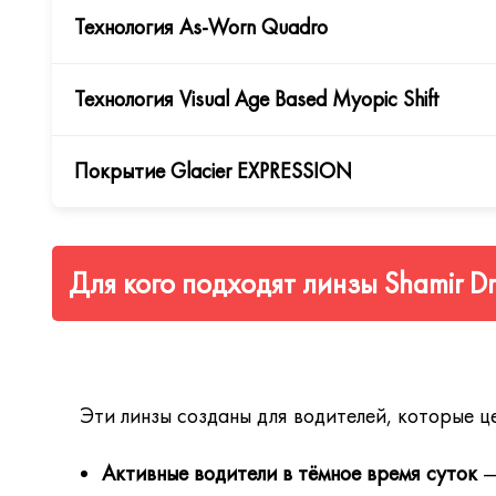
что особенно важно при вождении в сумерках и ноч
Технология As-Worn Quadro
Технология Natural Posture
динамически располагает 
головой и обеспечивая комфортную позу за рулём в
Технология Visual Age Based Myopic Shift
Технология As-Worn Quadro
обеспечивает в 4 раза 
точное соответствие рецепта и быструю адаптацию
Покрытие Glacier EXPRESSION
Технология Visual Age Based Myopic Shift
учитывает в
коррекции, адаптированной под зрительный возраст
Линзы Shamir Driver Intelligence Pal (MOON) осна
Для кого подходят линзы Shamir Dr
Glacier EXPRESSION
— покрытие высочайшего уро
уменьшает блики от фар встречных автомобилей 
абразивной стойкостью и гидрофобными свойств
Эти линзы созданы для водителей, которые ц
Активные водители в тёмное время суток
—