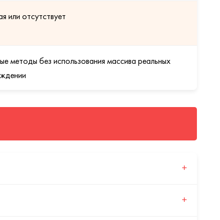
я или отсутствует
ые методы без использования массива реальных
ождении
+
+
комфортное и чёткое зрение на всех дистанциях,