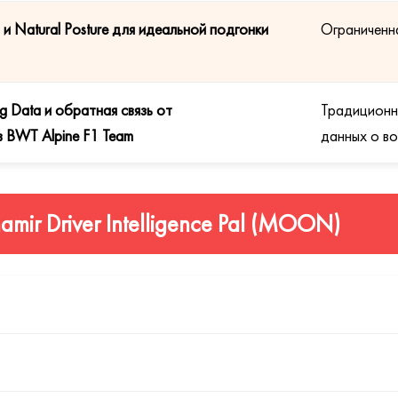
и Natural Posture для идеальной подгонки
Ограниченна
g Data и обратная связь от
Традиционн
 BWT Alpine F1 Team
данных о в
mir Driver Intelligence Pal (MOON)
ь оптической силы вдоль коридора прогрессии, обеспечивая 