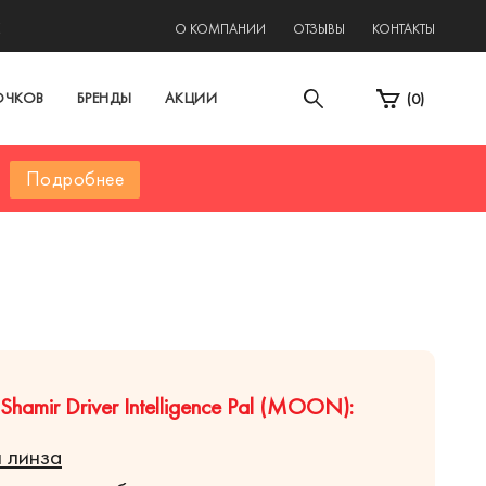
2
О КОМПАНИИ
ОТЗЫВЫ
КОНТАКТЫ
ОЧКОВ
БРЕНДЫ
АКЦИИ
(
0
)
Подробнее
hamir Driver Intelligence Pal (MOON):
 линза