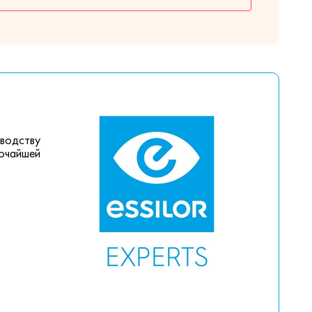
зводству
сочайшей