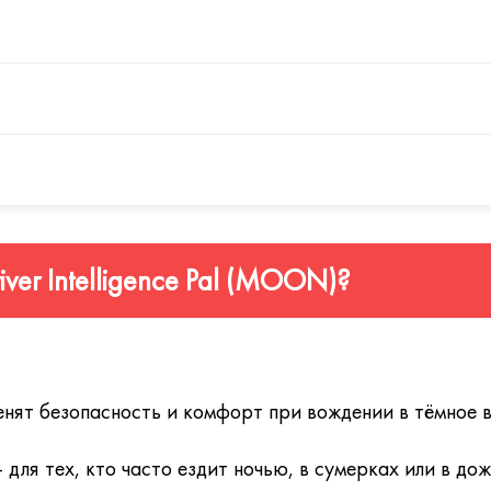
ью, когда требуется быстрая фокусировка на приборной панел
зону для чтения и ближнего зрения с учётом рефракции, сни
 условиях недостаточной видимости.
большую стабильность дизайна при наклоне оправы и учитыва
.
озрастной миопический сдвиг, повышая остроту зрения в усло
 водителя.
щаются премиальным просветляющим покрытием:
iver Intelligence Pal (MOON)?
вня с минимальным остаточным рефлексом. Обеспечивает ма
и отражения от мокрой дороги, что критически важно для б
ами.
енят безопасность и комфорт при вождении в тёмное в
 для тех, кто часто ездит ночью, в сумерках или в д