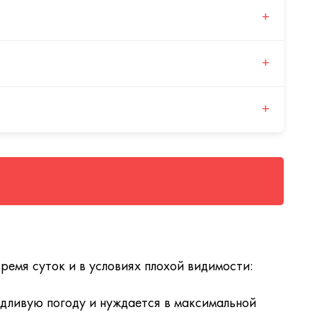
и и дороге.
+
жая необходимость в неестественных движениях
+
ет индивидуальные параметры посадки, гарантируя
+
виях низкой освещённости за счёт более точной
ксимальное светопропускание, значительно
езопасного ночного вождения. Обладает повышенной
ремя суток и в условиях плохой видимости:
ождливую погоду и нуждается в максимальной