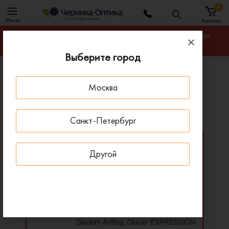
0
Меню
Корзина
Гарантируем лучшую цену на линзы для очков среди
салонов оптики Москвы
Выберите город
Главная
Линзы для очков
Москва
Однофокальные линзы Shamir Relax
Однофокальные линзы Shamir Relax
Санкт-Петербург
Другой