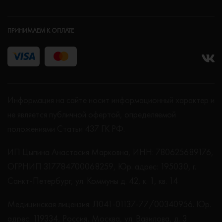
ПРИНИМАЕМ К ОПЛАТЕ
Информация на сайте носит информационный характер и
не является публичной офертой, определяемой
положениями Статьи 437 ГК РФ.
ИП Цыпина Анастасия Марковна, ИНН: 780625689176,
ОГРНИП 317784700068259, Юр. адрес: 195030, г.
Санкт-Петербург, ул. Коммуны д. 42, к. 1, кв. 14
Медицинская лицензия: Л041-01137-77/00340956. Юр.
адрес: 119334, Россия, Москва, ул. Вавилова, д. 3