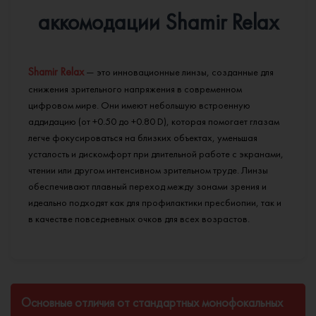
аккомодации Shamir Relax
Shamir Relax
— это инновационные линзы, созданные для
снижения зрительного напряжения в современном
цифровом мире. Они имеют небольшую встроенную
аддидацию (от +0.50 до +0.80 D), которая помогает глазам
легче фокусироваться на близких объектах, уменьшая
усталость и дискомфорт при длительной работе с экранами,
чтении или другом интенсивном зрительном труде. Линзы
обеспечивают плавный переход между зонами зрения и
идеально подходят как для профилактики пресбиопии, так и
в качестве повседневных очков для всех возрастов.
Основные отличия от стандартных монофокальных