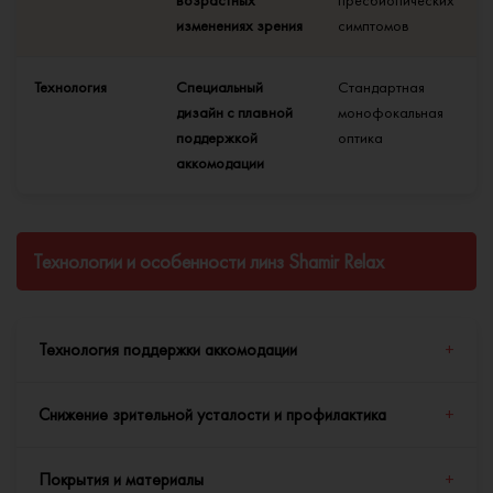
возрастных
пресбиопических
изменениях зрения
симптомов
Технология
Специальный
Стандартная
дизайн с плавной
монофокальная
поддержкой
оптика
аккомодации
Технологии и особенности линз Shamir Relax
Технология поддержки аккомодации
+
Снижение зрительной усталости и профилактика
+
Главная особенность линз Shamir Relax — это встроенная
поддержка аккомодации в виде фиксированной аддидации
Покрытия и материалы
+
+0.50, +0.65 или +0.80 диоптрии. Эта небольшая прибавка