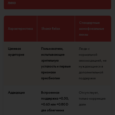
линз
Стандартные
Характеристика
Shamir Relax
монофокальные
линзы
Целевая
Пользователи,
Люди с
аудитория
испытывающие
нормальной
зрительную
аккомодацией, не
усталость и первые
нуждающиеся в
признаки
дополнительной
пресбиопии
поддержке
Аддидация
Встроенная
Отсутствует,
поддержка +0.50,
только коррекция
+0.65 или +0.80 D
дали
для облегчения