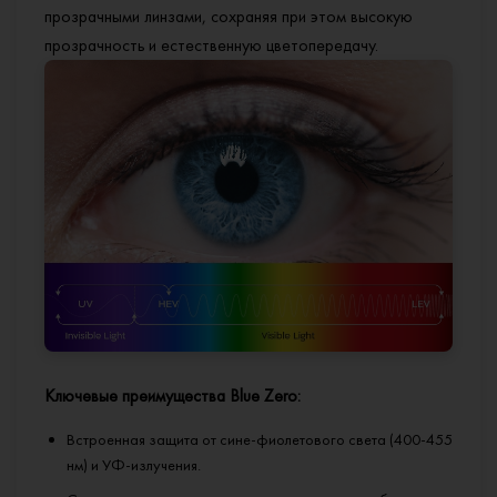
перепадах температур.
прозрачными линзами, сохраняя при этом высокую
Glacier EXPRESSION
— премиальное покрытие с эффектом
прозрачность и естественную цветопередачу.
просветления высочайшего уровня и минимальным
остаточным рефлексом.
Ключевые преимущества Blue Zero:
Встроенная защита от сине-фиолетового света (400-455
нм) и УФ-излучения.