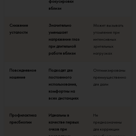
фокусировки
вблизи
Снижение
Значительно
Может вызывать
усталости
уменьшает
утомление при
напряжение глаз
интенсивных
при длительной
зрительных
работе вблизи
нагрузках
Повседневное
Подходят для
Оптимизированы
ношение
постоянного
преимущественно
использования,
для дали
комфортны на
всех дистанциях
Профилактика
Идеальны в
Не
пресбиопии
качестве первых
предназначены
очков при
для коррекции