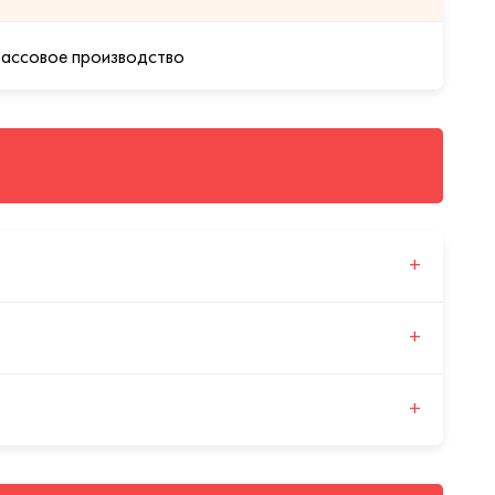
ассовое производство
+
+
чете дизайна учитываются ключевые параметры
комфорт и острота зрения будут точно
+
ное зрение для всех пациентов независимо от силы
 сходный зрительный опыт вне зависимости от знака