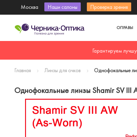
Москва
Наши салоны
Проверка зрения
ОПРАВЫ
Гарантируем лучшу
Главная
Линзы для очков
Однофокальные лин
Однофокальные линзы Shamir SV III 