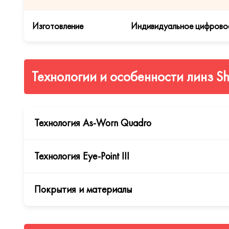
Изготовление
Индивидуальное цифрово
Технологии и особенности линз Sha
Технология As-Worn Quadro
Технология Eye-Point III
Технология As-Worn Quadro
обеспечивает точное со
посадки: вертексное расстояние, пантоскопический 
Покрытия и материалы
соответствовать оптимальному визуальному опыту,
Технология Eye-Point III
моделирует реальные изобра
линзы и выбора оправы. Она позволяет стандартизир