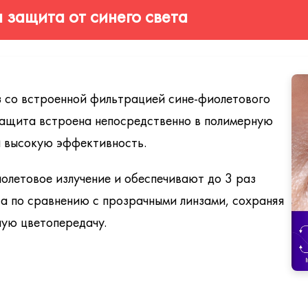
ким ассортиментом премиальных покрытий Glacier, каждое из
я защита от синего света
ие: упрочнение, просветление, гидрофобность, антистатик.
рытие для линз из материала Trivex с усиленной защитой.
прямых и отраженных), высокое светопропускание.
 со встроенной фильтрацией сине-фиолетового
тных линз, доступно в различных цветах.
 защита встроена непосредственно в полимерную
и высокую эффективность.
света от экранов, повышение контрастности.
нз при перепадах температур.
олетовое излучение и обеспечивают до 3 раз
ффектом просветления высочайшего уровня и минимальным о
а по сравнению с прозрачными линзами, сохраняя
ную цветопередачу.