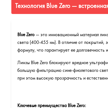
рецепта.
Линзы Shamir SV III AW (As-Worn) доступны с широ
Технология Blue Zero — встроенна
Glacier +
— базовое мультифункциональное покрыт
SHAMIR METAFORM Glacier +
— специальное пок
Glacier+ UV
— расширенная защита от УФ-лучей (
Blue Zero
— это инновационный материал линз
Glacier Sun
— зеркальное покрытие для солнцезащи
света (400-455 нм). В отличие от покрытий,
формулу, что гарантирует ее долговечность 
Glacier Blue-Shield
— фильтрация вредного синего 
Glacier+ Antifog
— предотвращает запотевание ли
Линзы Blue Zero блокируют вредное ультрафи
Glacier EXPRESSION
— премиальное покрытие с э
большую фильтрацию сине-фиолетового свет
при этом высокую прозрачность и естествен
Ключевые преимущества Blue Zero: