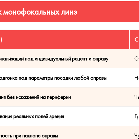
х монофокальных линз
)
С
нализации под индивидуальный рецепт и оправу
С
подгонка под параметры посадки любой оправы
Н
ния без искажений на периферии
Ч
ования реальных полей зрения
Т
ность при наклоне оправы
Ч