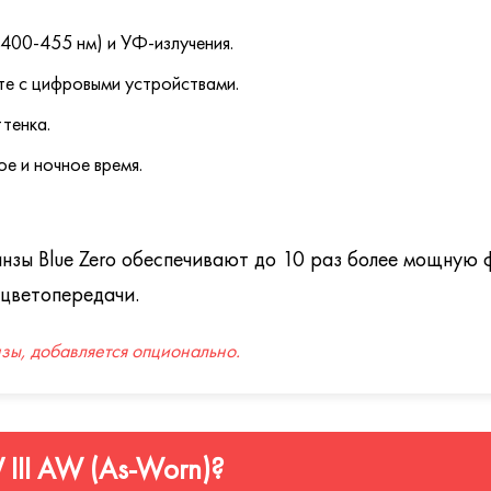
400-455 нм) и УФ-излучения.
те с цифровыми устройствами.
тенка.
е и ночное время.
 линзы Blue Zero обеспечивают до 10 раз более мощну
 цветопередачи.
нзы, добавляется опционально.
 III AW (As-Worn)?