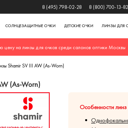
8 (495) 798-02-28
8 (800) 700-13-8
СОЛНЦЕЗАЩИТНЫЕ ОЧКИ
ДЕТСКИЕ ОЧКИ
ЛИНЗЫ ДЛЯ 
ю цену на линзы для очков среди салонов оптики Москвы
зы Shamir SV III AW (As-Worn)
AW (As-Worn)
Особенности линз S
Однофокальна