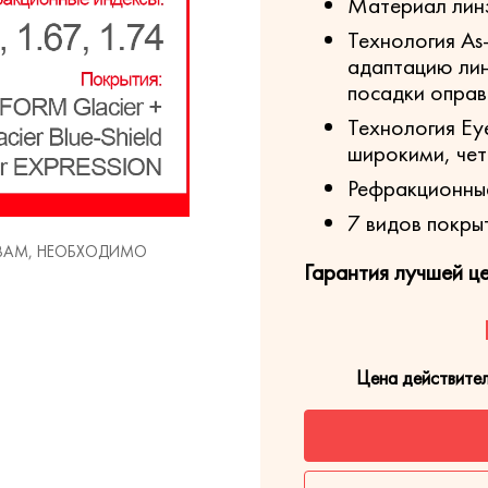
Материал лин
Технология As
адаптацию ли
посадки опра
Технология Eye
широкими, чет
Рефракционные 
7 видов покры
 ВАМ, НЕОБХОДИМО
Гарантия лучшей ц
Цена действите