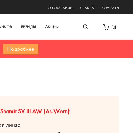
2
О КОМПАНИИ
ОТЗЫВЫ
КОНТАКТЫ
ОЧКОВ
БРЕНДЫ
АКЦИИ
(
0
)
Подробнее
hamir SV III AW (As-Worn):
я линза