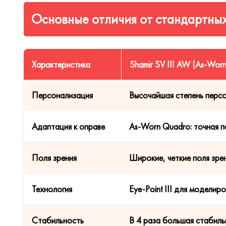
Основные отличия от стандартны
Характеристика
Shamir SV III AW (As-Worn
Персонализация
Высочайшая степень персо
Адаптация к оправе
As-Worn Quadro: точная 
Поля зрения
Широкие, четкие поля зре
Технология
Eye-Point III для моделир
Стабильность
В 4 раза большая стабиль