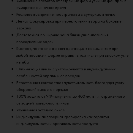
Уменьшение засветов от встречных фар и уличных фонарей в
сумеречное и ночное время
Реальное восприятие пространства в сумерках и ночью
Легкая фокусировка при переключении взора на боковые
зеркала
Достаточная по ширине зона близи для выполнения
повседневных задач
Быстрая, часто спонтанная адаптация к новым очкам при
любой посадке и форме оправы, в том числе при высоком угле
изгиба
Оптимизация линзы с учетом рецепта и индивидуальных
особенностей оправы и ее посадки
Естественная контрастная чувствительность благодаря учету
аберраций высшего порядка
100% защита от УФ-излучения до 400 нм, в т.ч. отраженного
от задней поверхности линзы
Улучшенная эстетика очков
Индивидуальная лазерная гравировка как гарантия
индивидуальности и оригинальности продукта