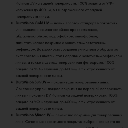
Platinum UV на задней поверхности. 100% защита от УФ-
излучения до 400 нм, в т.ч. отраженного от задней
поверхности линзы.
DuraVision Gold UV
— новый золотой стандарт в покрытиях.
Инновационное многослойное просветляющее,
абразивостойкое, гидрофобное, олеофобное,
антистатическое покрытие с золотистым остаточным
рефлексом. Возможность создания уникального образа за
счет сочетания цвета и стиля оправы с золотистым рефлексом
линзы, а также с цветом тонировки или фотохрома. 100%
защита от УФ-излучения до 400 нм, в т.ч. отраженного от
задней поверхности линзы.
DuraVision Sun UV
— покрытие для тонированных линз.
Сочетание упрочняющего покрытия на передней поверхности
линзы и покрытия DV Platinum на задней поверхности. 100%
защита от УФ-излучения до 400 нм, в т.ч. отраженного от
задней поверхности линзы.
DuraVision Mirror UV
— семейство покрытий для тонированных
линз. Сочетание зеркального покрытия выбранного цвета на
передней поверхности линзы и покрытия DV Platinum на задней