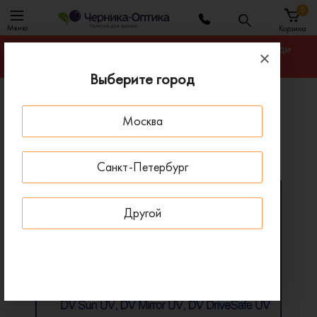
0
Меню
Корзина
Гарантируем лучшую цену на линзы для очков среди
салонов оптики Москвы
Выберите город
Главная
Линзы для очков
Москва
Линзы Zeiss Progressive DriveSafe Individual
Линзы Zeiss Progressive DriveSafe Individual
Санкт-Петербург
Другой