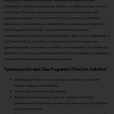
комфорта. Однако в некоторых ситуациях вождение может
становиться сложной задачей для любого, особенно же для тех, кто
носит очки. Поэтому хорошее зрение крайне необходимо для
ощущения комфорта и безопасности в пути, каким бы ни было
расстояние. Данные линзы обладают всеми преимуществами линз
Zeiss Progressive DriveSafe, но дополнительно учитывают
индивидуальные параметры зрения клиента. Доступная аддидация: от
+0,75 до +4,00 Д. Это линзы, специально разработанные для
удовлетворения зрительных потребностей водителей. Особенности
дизайна и используемые ключевые технологии повышают зрительное
восприятие во время вождения днем и ночью.
Преимущества линз Zeiss Progressive DriveSafe Individual
Оптимально безопасные очки для постоянного ношения
людям, водящим автомобиль
Четкое зрение на всех дистанциях
Комфортное динамичное зрение - легкое и быстрое
переключение от дали в средняя зону для четкого восприятия
приборной панели