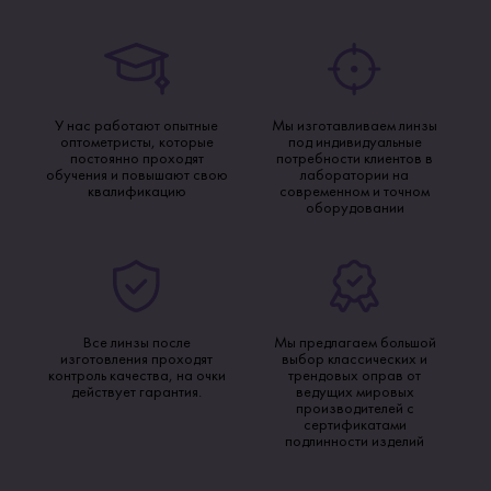
У нас работают опытные
Мы изготавливаем линзы
оптометристы, которые
под индивидуальные
постоянно проходят
потребности клиентов в
обучения и повышают свою
лаборатории на
квалификацию
современном и точном
оборудовании
Все линзы после
Мы предлагаем большой
изготовления проходят
выбор классических и
контроль качества, на очки
трендовых оправ от
действует гарантия.
ведущих мировых
производителей с
сертификатами
подлинности изделий