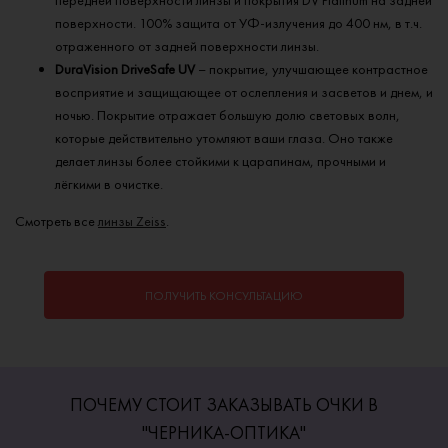
поверхности. 100% защита от УФ-излучения до 400 нм, в т.ч.
отраженного от задней поверхности линзы.
DuraVision DriveSafe UV
– покрытие, улучшающее контрастное
восприятие и защищающее от ослепления и засветов и днем, и
ночью. Покрытие отражает большую долю световых волн,
которые действительно утомляют ваши глаза. Оно также
делает линзы более стойкими к царапинам, прочными и
лёгкими в очистке.
Смотреть все
линзы Zeiss
.
ПОЛУЧИТЬ КОНСУЛЬТАЦИЮ
ПОЧЕМУ СТОИТ ЗАКАЗЫВАТЬ ОЧКИ В
"ЧЕРНИКА-ОПТИКА"