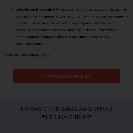
DuraVision DriveSafe UV
– покрытие, улучшающее контрастное
восприятие и защищающее от ослепления и засветов и днем, и
ночью. Покрытие отражает большую долю световых волн,
которые действительно утомляют ваши глаза. Оно также
делает линзы более стойкими к царапинам, прочными и
лёгкими в очистке.
Смотреть все
линзы Zeiss
.
ПОЛУЧИТЬ КОНСУЛЬТАЦИЮ
ПОЧЕМУ СТОИТ ЗАКАЗЫВАТЬ ОЧКИ В
"ЧЕРНИКА-ОПТИКА"