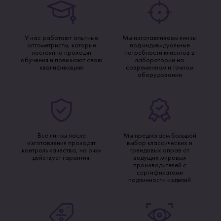
У нас работают опытные
Мы изготавливаем линзы
оптометристы, которые
под индивидуальные
постоянно проходят
потребности клиентов в
обучения и повышают свою
лаборатории на
квалификацию
современном и точном
оборудовании
Все линзы после
Мы предлагаем большой
изготовления проходят
выбор классических и
контроль качества, на очки
трендовых оправ от
действует гарантия.
ведущих мировых
производителей с
сертификатами
подлинности изделий