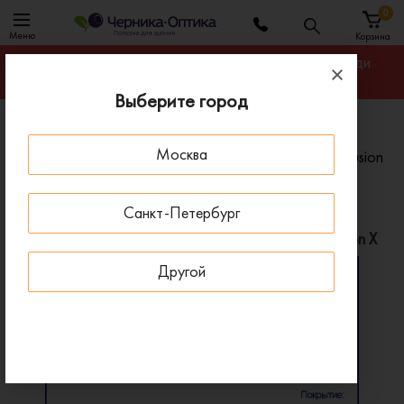
0
Меню
Корзина
Гарантируем лучшую цену на линзы для очков среди
салонов оптики Москвы
Выберите город
Главная
Линзы для очков
Москва
Линзы Zeiss Progressive DriveSafe Individual PhotoFusion
X
Санкт-Петербург
Линзы Zeiss Progressive DriveSafe Individual PhotoFusion X
Другой