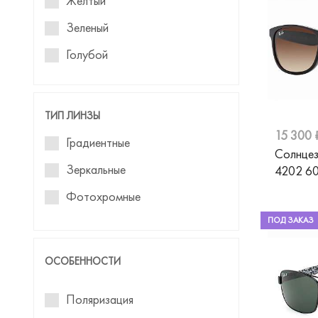
Желтый
Emporio Armani
Зеленый
Estilo
Голубой
Fisher-Price
Фиолетовый
Flamingo
Розовый
ТИП ЛИНЗЫ
Furla
Синий
15 300 
Градиентные
Gresso
Солнцез
Серебристый
Зеркальные
4202 6
Gucci
Фотохромные
Guess
ПОД ЗАКАЗ
Guess by Marciano
Hickmann
ОСОБЕННОСТИ
Hugo
Поляризация
Jaguar