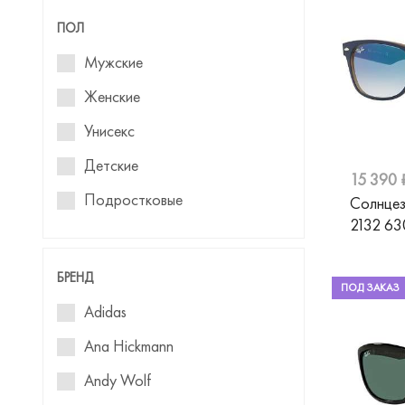
ПОЛ
Мужские
Женские
Унисекс
Детские
15 390 
Подростковые
Солнцез
2132 6
Для девочек
Для мальчиков
БРЕНД
ПОД ЗАКАЗ
Adidas
Ana Hickmann
Andy Wolf