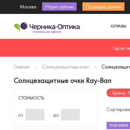
Москва
Наши салоны
Проверка зрения
ОПРАВЫ
Гарант
Главная
Солнцезащитные очки
Солнцезащит
Солнцезащитные очки Ray-Ban
Бренд: 
СТОИМОСТЬ
Сортирова
от
до
ПОД ЗАКАЗ