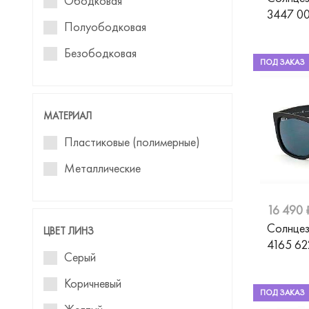
Ободковая
Cazal
3447 0
Clubmaster
Полуободковая
Chloe
Капли
Безободковая
ПОД ЗАКАЗ
Chopard
Геометрическая
David Beckham
Маска
МАТЕРИАЛ
Davidoff
Панто
Пластиковые (полимерные)
Demetz
Металлические
DESPADA
Diesel
16 490 
Dior
Солнцез
ЦВЕТ ЛИНЗ
4165 6
Dolce&Gabbana
Серый
Donna
Коричневый
ПОД ЗАКАЗ
Einstoffen