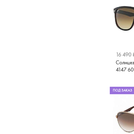
Trussardi
Roy Robson
Silhouette
St.Louise
Swarovski
16 490 
Tiffany
Солнцез
4147 6
Tom Ford
Ventoe
ПОД ЗАКАЗ
Versace
Vogue
William Morris
Валентин Юдашкин