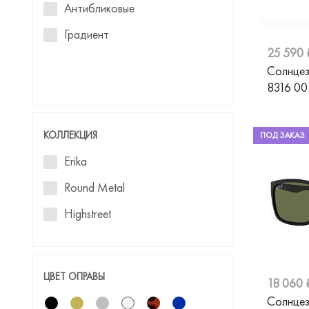
Антибликовые
Jimmy Choo
Градиент
Just Cavalli
25 590 
Солнцез
Karen Millen
8316 0
Liberty Sport
Marc Jacobs
КОЛЛЕКЦИЯ
ПОД ЗАКАЗ
Matsuda
Erika
Max Mara
Round Metal
Max&Co
Highstreet
Mexx
Miu Miu
ЦВЕТ ОПРАВЫ
18 060 
MO
Солнцез