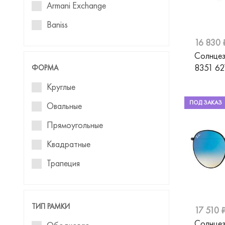
Armani Exchange
Baniss
16 830 
Benetton
Солнцез
Blackfin
8351 62
ФОРМА
Baldinini
Круглые
Blumarine
ПОД ЗАКАЗ
Овальные
Boss
Прямоугольные
Bruno Botti
Квадратные
BVLGARI
Трапеция
Calvin Klein
Авиаторы
Carolina Herrera
Кошачий глаз
ТИП РАМКИ
17 510 
Carrera
Wayfarer
Солнцез