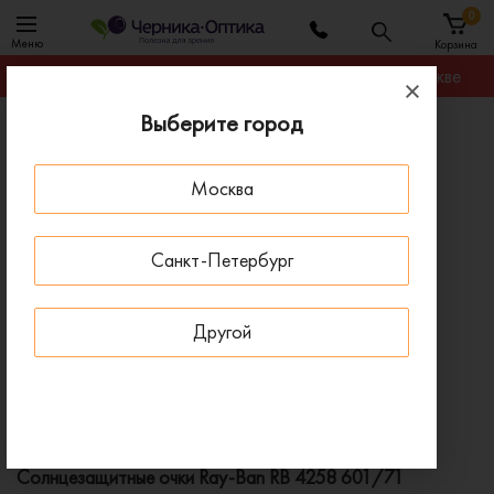
0
Меню
Корзина
Гарантируем лучшую цену на любую оправу в Москве
Выберите город
Главная
Солнцезащитные очки
Солнцезащитные очки Ray-Ban RB 4258 601/71
Москва
ПОД ЗАКАЗ
Санкт-Петербург
Другой
Солнцезащитные очки Ray-Ban RB 4258 601/71