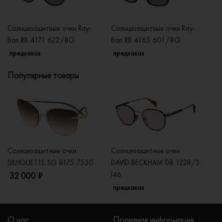
Солнцезащитные очки Ray-
Солнцезащитные очки Ray-
Со
Ban RB 4171 622/8G
Ban RB 4165 601/8G
B
предзаказ
предзаказ
п
Популярные товары
Солнцезащитные очки
Солнцезащитные очки
Со
SILHOUETTE SG 8175 7530
DAVID BECKHAM DB 1228/S
C
I46
32 000 ₽
5
предзаказ
О нас
Полезная информация