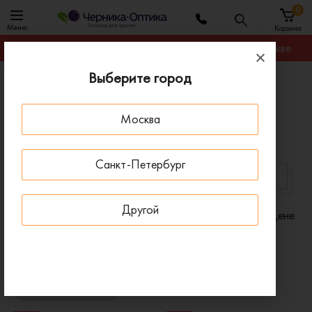
0
Меню
Корзина
Гарантируем лучшую цену на любую оправу в Москве
Выберите город
Главная
Солнцезащитные очки
Солнцезащитные очки мужские пластиковые
Москва
Мужские пластиковые солнцезащитные очки
Санкт-Петербург
PRADA
КРУГЛЫЕ
Другой
Фильтр
Сортировать по:
Цене
x
Пол: Мужские
x
Материал: Пластиковые (полимерные)
x
Очистить все