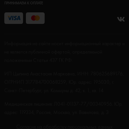
ПРИНИМАЕМ К ОПЛАТЕ
Информация на сайте носит информационный характер и
не является публичной офертой, определяемой
положениями Статьи 437 ГК РФ.
ИП Цыпина Анастасия Марковна, ИНН: 780625689176,
ОГРНИП 317784700068259, Юр. адрес: 195030, г.
Санкт-Петербург, ул. Коммуны д. 42, к. 1, кв. 14
Медицинская лицензия: Л041-01137-77/00340956. Юр.
адрес: 119334, Россия, Москва, ул. Вавилова, д. 3
Согласие на обработку персональных данных