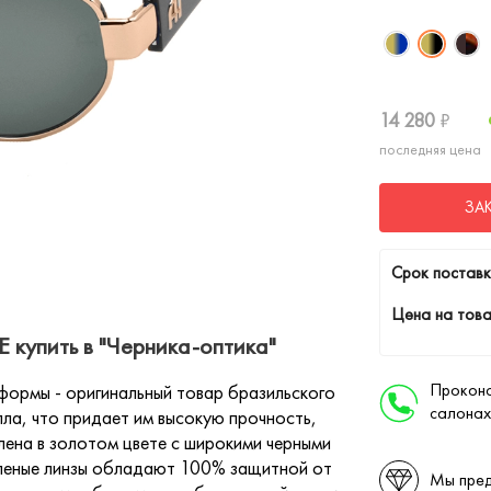
14 280
₽
последняя цена
ЗА
Cрок поставк
Цена на това
купить в "Черника-оптика"
Проконс
ормы - оригинальный товар бразильского
салонах
лла, что придает им высокую прочность,
лена в золотом цвете с широкими черными
еленые линзы обладают 100% защитной от
Мы пред