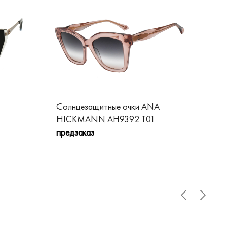
Солнцезащитные очки ANA
Со
HICKMANN AH9392 T01
HI
предзаказ
пре