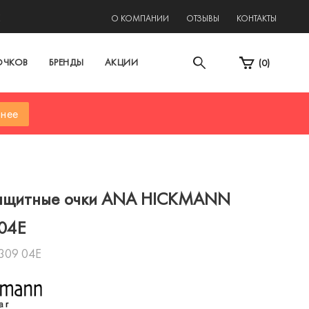
2
О КОМПАНИИ
ОТЗЫВЫ
КОНТАКТЫ
ОЧКОВ
БРЕНДЫ
АКЦИИ
(
0
)
нее
ащитные очки ANA HICKMANN
04E
309 04E