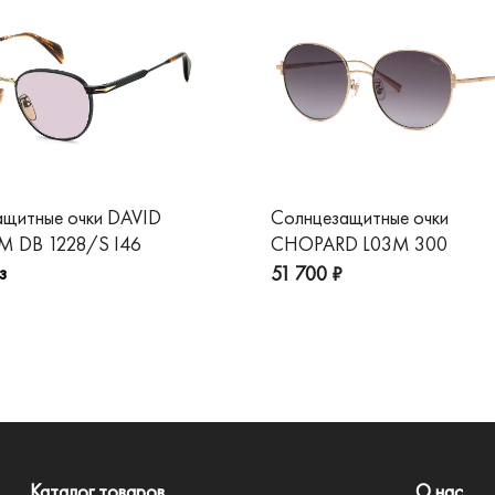
ащитные очки DAVID
Солнцезащитные очки
 DB 1228/S I46
CHOPARD L03M 300
з
51 700 ₽
Каталог товаров
О нас