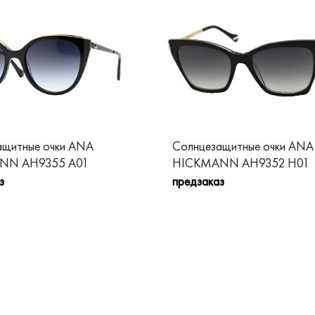
ащитные очки ANA
Солнцезащитные очки ANA
NN AH9355 A01
HICKMANN AH9352 H01
з
предзаказ