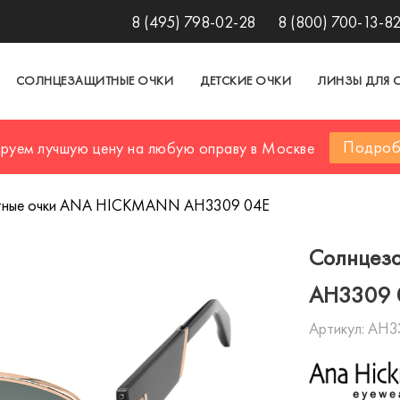
8 (495) 798-02-28
8 (800) 700-13-8
СОЛНЦЕЗАЩИТНЫЕ ОЧКИ
ДЕТСКИЕ ОЧКИ
ЛИНЗЫ ДЛЯ 
Подроб
ируем лучшую цену на любую оправу в Москве
тные очки ANA HICKMANN AH3309 04E
Солнцез
AH3309 
Артикул:
AH3