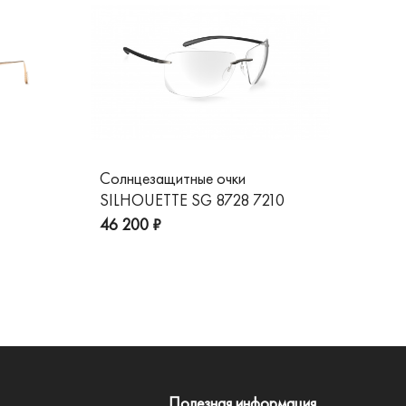
Солнцезащитные очки
Со
SILHOUETTE SG 8728 7210
GG
пре
46 200 ₽
Полезная информация