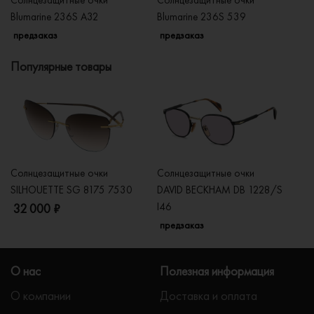
Blumarine 236S A32
Blumarine 236S 539
Bl
предзаказ
предзаказ
п
Популярные товары
Солнцезащитные очки
Солнцезащитные очки
Со
SILHOUETTE SG 8175 7530
DAVID BECKHAM DB 1228/S
C
I46
32 000 ₽
5
предзаказ
О нас
Полезная информация
О компании
Доставка и оплата