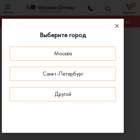
0
Меню
Корзина
Гарантируем лучшую цену на любую оправу в Москве
Выберите город
Главная
Солнцезащитные очки
Солнцезащитные очки Blumarine 906 779
Москва
ДОСТАВКА 1-4 ДНЯ
Санкт-Петербург
Другой