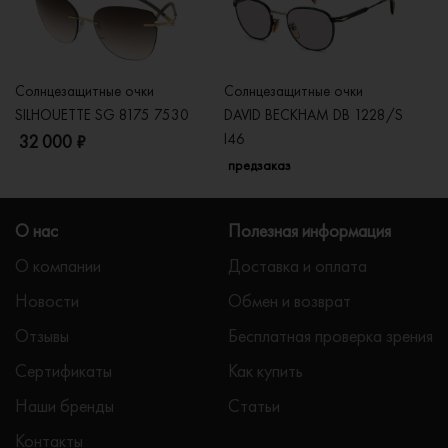
Солнцезащитные очки
Солнцезащитные очки
Со
SILHOUETTE SG 8175 7530
DAVID BECKHAM DB 1228/S
C
I46
32 000 ₽
5
предзаказ
О нас
Полезная информация
О компании
Доставка и оплата
Новости
Обмен и возврат
Отзывы
Бесплатная проверка зрения
Сертификаты
Как купить
Наши бренды
Статьи
Контакты