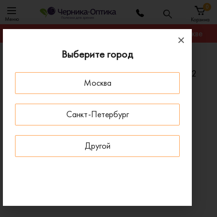
0
Меню
Корзина
Гарантируем лучшую цену на любую оправу в Москве
Выберите город
Главная
Солнцезащитные очки
Солнцезащитные очки BRUNO BOTTI BB018 C002
Москва
- 30 % ДО 15 АВГУСТА
Санкт-Петербург
Другой