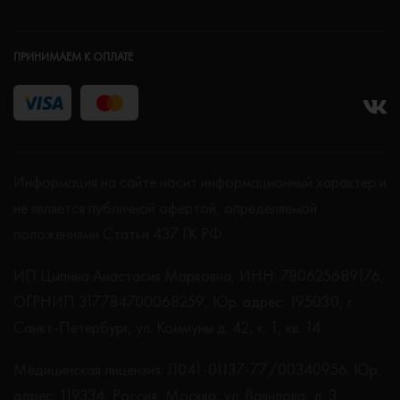
ПРИНИМАЕМ К ОПЛАТЕ
Информация на сайте носит информационный характер и
не является публичной офертой, определяемой
положениями Статьи 437 ГК РФ.
ИП Цыпина Анастасия Марковна, ИНН: 780625689176,
ОГРНИП 317784700068259, Юр. адрес: 195030, г.
Санкт-Петербург, ул. Коммуны д. 42, к. 1, кв. 14
Медицинская лицензия: Л041-01137-77/00340956. Юр.
адрес: 119334, Россия, Москва, ул. Вавилова, д. 3