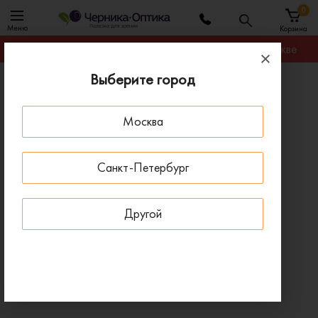
0
Меню
Корзина
Гарантируем лучшую цену на любую оправу в Москве
Выберите город
Главная
Солнцезащитные очки
Солнцезащитные очки Cazal 0755 002
Москва
ПОД ЗАКАЗ
Санкт-Петербург
Другой