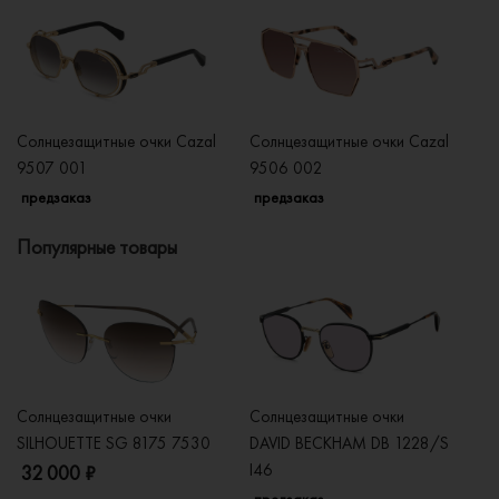
Солнцезащитные очки Cazal
Солнцезащитные очки Cazal
Со
9507 001
9506 002
9
предзаказ
предзаказ
п
Популярные товары
Солнцезащитные очки
Солнцезащитные очки
Со
SILHOUETTE SG 8175 7530
DAVID BECKHAM DB 1228/S
C
I46
32 000 ₽
5
предзаказ