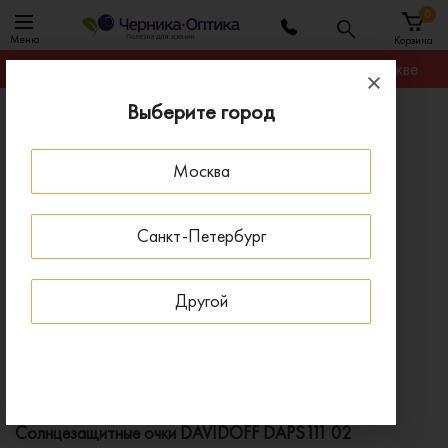
0
Меню
Корзина
Гарантируем лучшую цену на любую оправу в Москве
Выберите город
Главная
Солнцезащитные очки
Солнцезащитные очки DAVIDOFF DAPS111 02
Москва
ПОД ЗАКАЗ
Санкт-Петербург
Другой
Солнцезащитные очки DAVIDOFF DAPS111 02