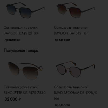
Солнцезащитные очки
Солнцезащитные очки
Со
DAVIDOFF DATS121 03
DAVIDOFF DATS121 01
DA
предзаказ
предзаказ
п
Популярные товары
Солнцезащитные очки
Солнцезащитные очки
Со
SILHOUETTE SG 8175 7530
DAVID BECKHAM DB 1228/S
C
I46
32 000 ₽
5
предзаказ