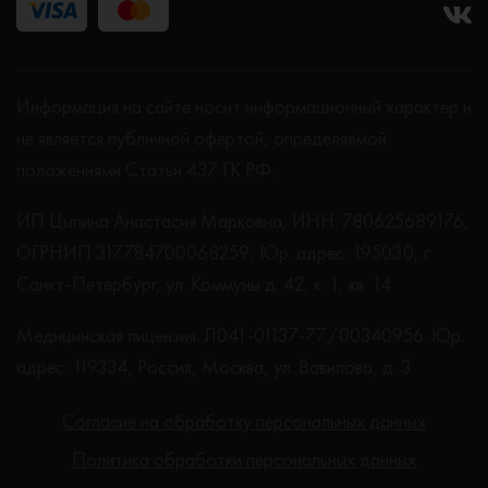
Информация на сайте носит информационный характер и
не является публичной офертой, определяемой
положениями Статьи 437 ГК РФ.
ИП Цыпина Анастасия Марковна, ИНН: 780625689176,
ОГРНИП 317784700068259, Юр. адрес: 195030, г.
Санкт-Петербург, ул. Коммуны д. 42, к. 1, кв. 14
Медицинская лицензия: Л041-01137-77/00340956. Юр.
адрес: 119334, Россия, Москва, ул. Вавилова, д. 3
Согласие на обработку персональных данных
Политика обработки персональных данных