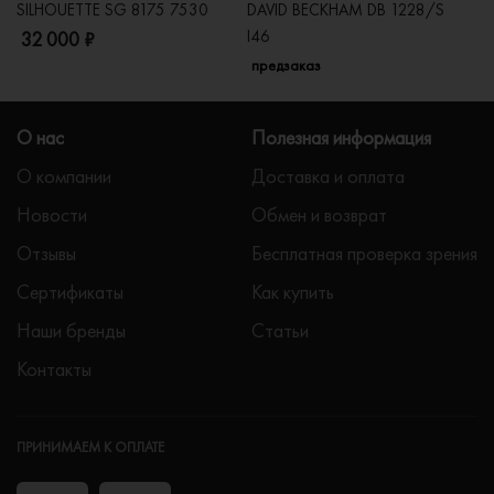
SILHOUETTE SG 8175 7530
DAVID BECKHAM DB 1228/S
C
I46
32 000 ₽
5
предзаказ
О нас
Полезная информация
О компании
Доставка и оплата
Новости
Обмен и возврат
Отзывы
Бесплатная проверка зрения
Сертификаты
Как купить
Наши бренды
Статьи
Контакты
ПРИНИМАЕМ К ОПЛАТЕ