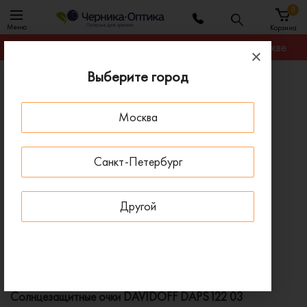
0
Меню
Корзина
Гарантируем лучшую цену на любую оправу в Москве
Выберите город
Главная
Солнцезащитные очки
Солнцезащитные очки DAVIDOFF DAPS122 03
Москва
ПОД ЗАКАЗ
Санкт-Петербург
Другой
Солнцезащитные очки DAVIDOFF DAPS122 03