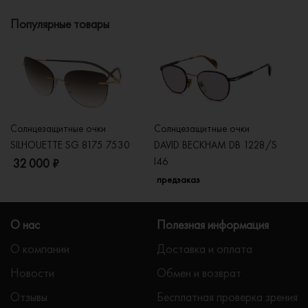
Популярные товары
Солнцезащитные очки
Солнцезащитные очки
Со
SILHOUETTE SG 8175 7530
DAVID BECKHAM DB 1228/S
C
I46
32 000 ₽
5
предзаказ
О нас
Полезная информация
О компании
Доставка и оплата
Новости
Обмен и возврат
Отзывы
Бесплатная проверка зрения