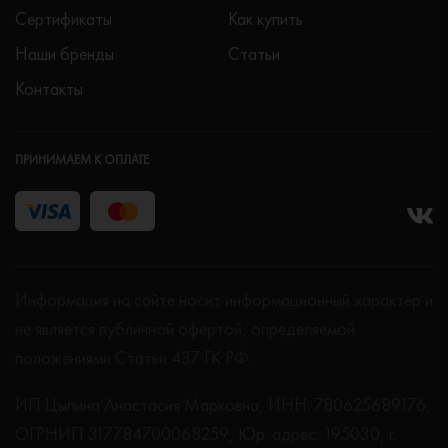
Сертификаты
Как купить
Наши бренды
Статьи
Контакты
ПРИНИМАЕМ К ОПЛАТЕ
Информация на сайте носит информационный характер и
не является публичной офертой, определяемой
положениями Статьи 437 ГК РФ.
ИП Цыпина Анастасия Марковна, ИНН: 780625689176,
ОГРНИП 317784700068259, Юр. адрес: 195030, г.