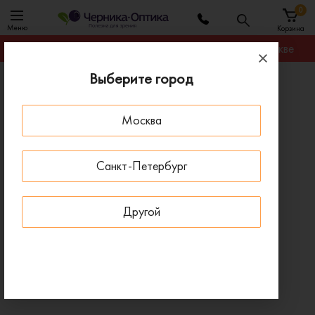
0
Меню
Корзина
Гарантируем лучшую цену на любую оправу в Москве
Выберите город
Главная
Солнцезащитные очки
Солнцезащитные очки DESPADA DS 2179 C2
Москва
- 15 % ДО 15 АВГУСТА
Санкт-Петербург
Другой