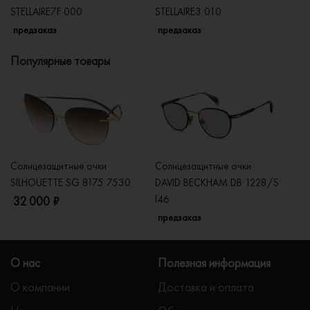
STELLAIRE7F 000
STELLAIRE3 010
3
предзаказ
предзаказ
п
Популярные товары
Солнцезащитные очки
Солнцезащитные очки
Со
SILHOUETTE SG 8175 7530
DAVID BECKHAM DB 1228/S
C
I46
32 000 ₽
5
предзаказ
О нас
Полезная информация
О компании
Доставка и оплата