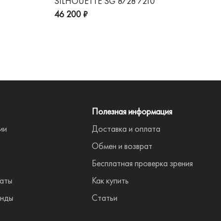
SILHOUETTE SG 8728 7210
GG
пре
46 200 ₽
Полезная информация
ии
Доставка и оплата
Обмен и возврат
Бесплатная проверка зрения
аты
Как купить
нды
Статьи