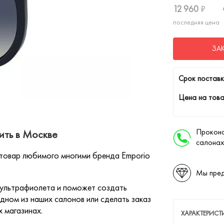
12 960
₽
последняя цена
ЗА
Cрок поставк
Цена на това
Проконс
ить в Москве
салонах
 товар любимого многими бренда Emporio
Мы пред
 ультрафиолета и поможет создать
дном из наших салонов или сделать заказ
х магазинах.
ХАРАКТЕРИС