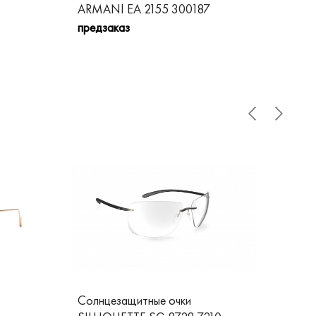
ARMANI EA 2155 300187
AR
предзаказ
пре
Солнцезащитные очки
Со