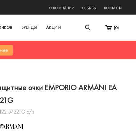
2
О КОМПАНИИ
ОТЗЫВЫ
КОНТАКТЫ
ОЧКОВ
БРЕНДЫ
АКЦИИ
(
0
)
нее
ащитные очки EMPORIO ARMANI EA
221G
122 57221G с/з