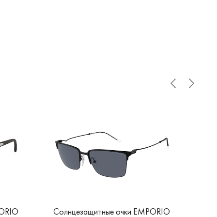
PORIO
Солнцезащитные очки EMPORIO
Со