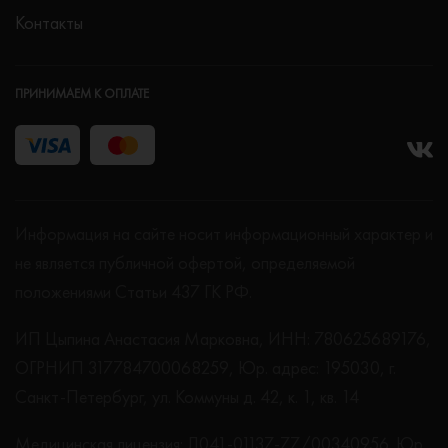
Контакты
ПРИНИМАЕМ К ОПЛАТЕ
Информация на сайте носит информационный характер и
не является публичной офертой, определяемой
положениями Статьи 437 ГК РФ.
ИП Цыпина Анастасия Марковна, ИНН: 780625689176,
ОГРНИП 317784700068259, Юр. адрес: 195030, г.
Санкт-Петербург, ул. Коммуны д. 42, к. 1, кв. 14
Медицинская лицензия: Л041-01137-77/00340956. Юр.