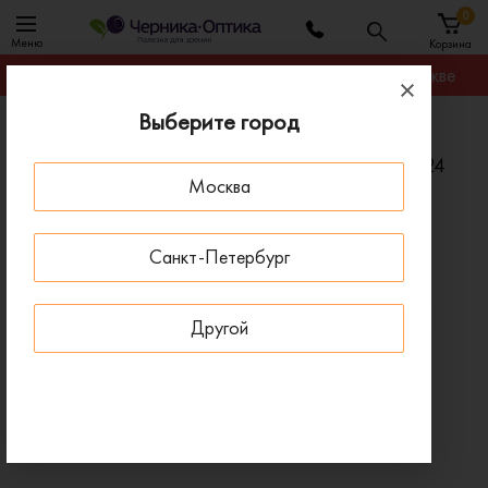
0
Меню
Корзина
Гарантируем лучшую цену на любую оправу в Москве
Выберите город
Главная
Солнцезащитные очки
Солнцезащитные очки EMPORIO ARMANI EA 4124
Москва
57236G
ПОД ЗАКАЗ
Санкт-Петербург
Другой