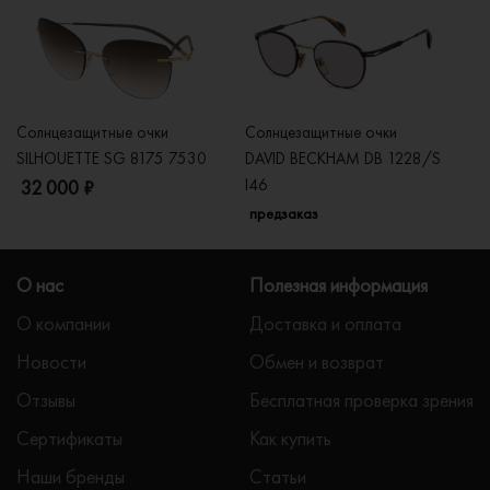
Солнцезащитные очки
Солнцезащитные очки
Со
SILHOUETTE SG 8175 7530
DAVID BECKHAM DB 1228/S
C
I46
32 000 ₽
5
предзаказ
О нас
Полезная информация
О компании
Доставка и оплата
Новости
Обмен и возврат
Отзывы
Бесплатная проверка зрения
Сертификаты
Как купить
Наши бренды
Статьи