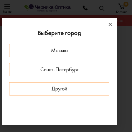
0
Меню
Корзина
Гарантируем лучшую цену на любую оправу в Москве
Выберите город
Главная
Солнцезащитные очки
Солнцезащитные очки Exenza ANZIO P01
Москва
ПОД ЗАКАЗ
Санкт-Петербург
Другой