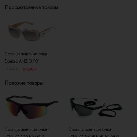
Просмотренные товары
Солнцезащитные очки
Exenza ANZIO P01
8 390 ₽
9 320 ₽
Похожие товары:
Солнцезащитные очки
Солнцезащитные очки
Со
EXENZA VASTO G02
EXENZA SPORTOPTIC G02
E