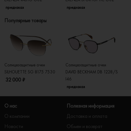
предзаказ
предзаказ
п
Популярные товары
Солнцезащитные очки
Солнцезащитные очки
Со
SILHOUETTE SG 8175 7530
DAVID BECKHAM DB 1228/S
C
I46
32 000 ₽
5
предзаказ
О нас
Полезная информация
О компании
Доставка и оплата
Новости
Обмен и возврат