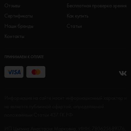
Отзывы
Бесплатная проверка зрения
Сертификаты
Как купить
Наши бренды
Статьи
Контакты
ПРИНИМАЕМ К ОПЛАТЕ
Информация на сайте носит информационный характер и
не является публичной офертой, определяемой
положениями Статьи 437 ГК РФ.
ИП Цыпина Анастасия Марковна, ИНН: 780625689176,