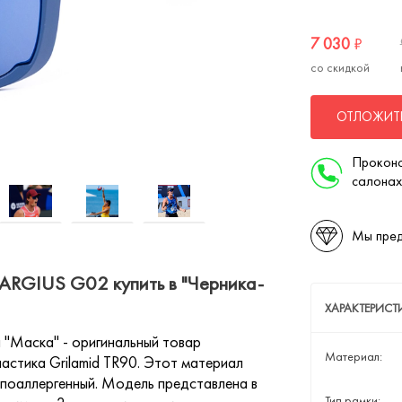
7 030
₽
со скидкой
ОТЛОЖИТЬ
Проконс
салонах
Мы пред
ARGIUS G02 купить в "Черника-
ХАРАКТЕРИС
"Маска" - оригинальный товар
Материал:
астика Grilamid TR90. Этот материал
гипоаллергенный. Модель представлена в
Тип рамки: