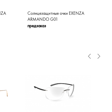
NZA
Солнцезащитные очки EXENZA
Со
ARMANDO G01
DI
предзаказ
пре