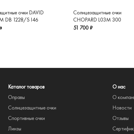
ащитные очки DAVID
Солнцезащитные очки
 DB 1228/S I46
CHOPARD L03M 300
з
51 700 ₽
Каталог товаров
О нас
Оправы
О компан
Солнцезащитные очки
Новости
Спортивные очки
Отзывы
Линзы
Сертифик