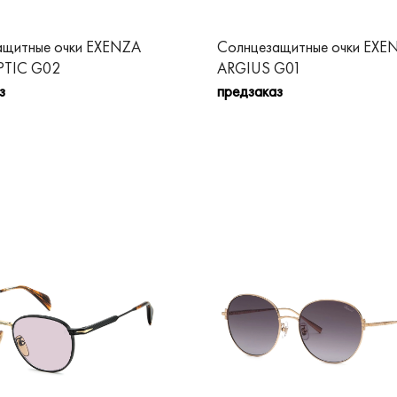
ащитные очки EXENZA
Солнцезащитные очки EXE
TIC G02
ARGIUS G01
з
предзаказ