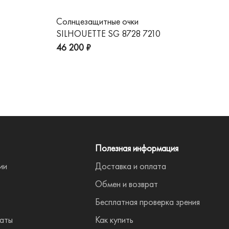
Солнцезащитные очки
Со
SILHOUETTE SG 8728 7210
GG
пре
46 200 ₽
Полезная информация
ии
Доставка и оплата
Обмен и возврат
Бесплатная проверка зрения
аты
Как купить