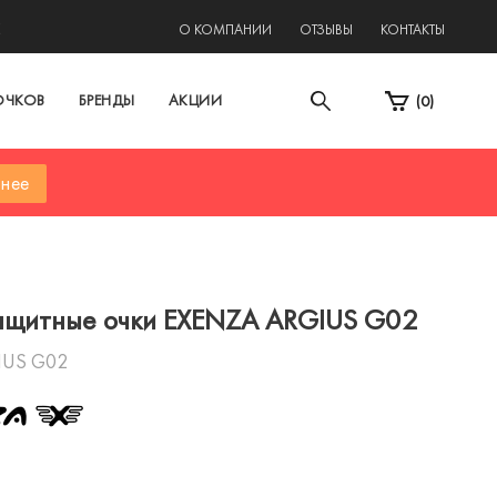
2
О КОМПАНИИ
ОТЗЫВЫ
КОНТАКТЫ
ОЧКОВ
БРЕНДЫ
АКЦИИ
(
0
)
нее
ащитные очки EXENZA ARGIUS G02
IUS G02