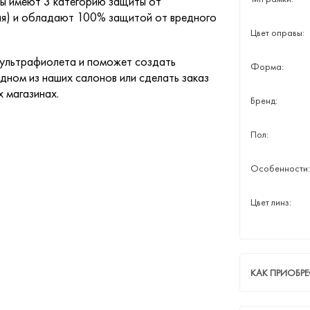
зы имеют 3 категорию защиты от
ния) и обладают 100% защитой от вредного
Цвет оправы:
 ультрафиолета и поможет создать
Форма:
дном из наших салонов или сделать заказ
х магазинах.
Бренд:
Пол:
Особенности:
Цвет линз:
КАК ПРИОБР