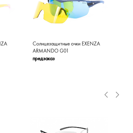
NZA
Солнцезащитные очки EXENZA
Со
ARMANDO G01
DI
предзаказ
пре