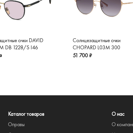
ащитные очки DAVID
Солнцезащитные очки
 DB 1228/S I46
CHOPARD L03M 300
з
51 700 ₽
Каталог товаров
О нас
Оправы
О компан