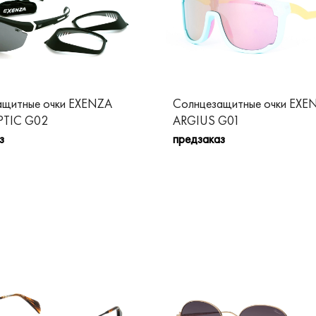
ащитные очки EXENZA
Солнцезащитные очки EXE
TIC G02
ARGIUS G01
з
предзаказ