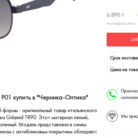
6 890
₽
последняя цена
ЗА
Cрок поставк
Цена на това
Проконс
P01 купить в "Черника-Оптика"
салонах
 формы - оригинальный товар итальянского
Мы пред
а Grilamid TR90. Этот материал легкий,
ергенный. Модель представлена в синем
 линзы с антибликовым покрытием обладают