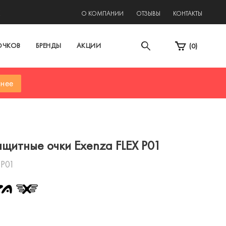
2
О КОМПАНИИ
ОТЗЫВЫ
КОНТАКТЫ
ОЧКОВ
БРЕНДЫ
АКЦИИ
(
0
)
нее
щитные очки Exenza FLEX P01
 P01