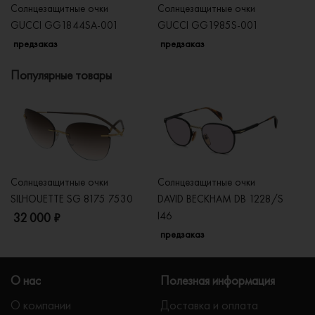
Солнцезащитные очки
Солнцезащитные очки
Со
GUCCI GG1844SA-001
GUCCI GG1985S-001
G
предзаказ
предзаказ
п
Популярные товары
Солнцезащитные очки
Солнцезащитные очки
Со
SILHOUETTE SG 8175 7530
DAVID BECKHAM DB 1228/S
C
I46
32 000 ₽
5
предзаказ
О нас
Полезная информация
О компании
Доставка и оплата