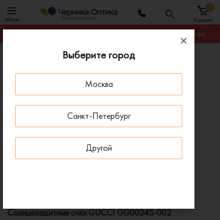
0
Меню
Корзина
Гарантируем лучшую цену на любую оправу в Москве
Выберите город
Главная
Солнцезащитные очки
Солнцезащитные очки GUCCI GG0034S-002
Москва
ПОД ЗАКАЗ
Санкт-Петербург
Другой
Солнцезащитные очки GUCCI GG0034S-002