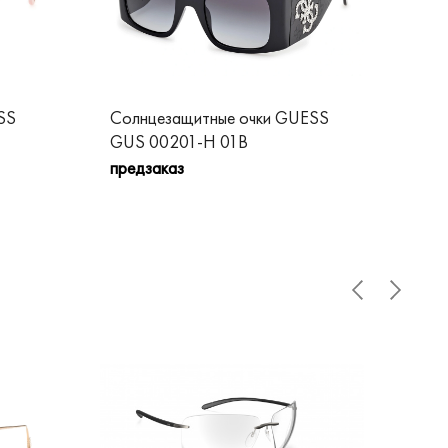
SS
Солнцезащитные очки GUESS
Со
GUS 00201-H 01B
GU
предзаказ
пре