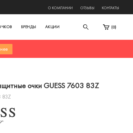
2
О КОМПАНИИ
ОТЗЫВЫ
КОНТАКТЫ
ОЧКОВ
БРЕНДЫ
АКЦИИ
(
0
)
нее
ащитные очки GUESS 7603 83Z
3 83Z