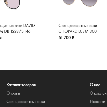
ащитные очки DAVID
Солнцезащитные очки
 DB 1228/S I46
CHOPARD L03M 300
з
51 700 ₽
Каталог товаров
О нас
Оправы
О компан
Солнцезащитные очки
Новости