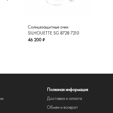
Солнцезащитные очки
Со
SILHOUETTE SG 8728 7210
GG
пре
46 200 ₽
Полезная информация
ии
Доставка и оплата
Обмен и возврат