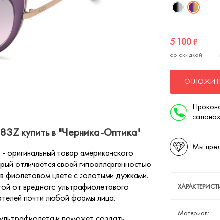
5 100
₽
со скидкой
ОТЛОЖИТЬ
Проконс
салонах
83Z купить в "Черника-Оптика"
Мы пред
- оригинальный товар американского
орый отличается своей гипоаллергенностью
в фиолетовом цвете с золотыми дужками.
ой от вредного ультрафиолетового
ХАРАКТЕРИС
ателей почти любой формы лица.
Материал:
 ультрафиолета и поможет создать