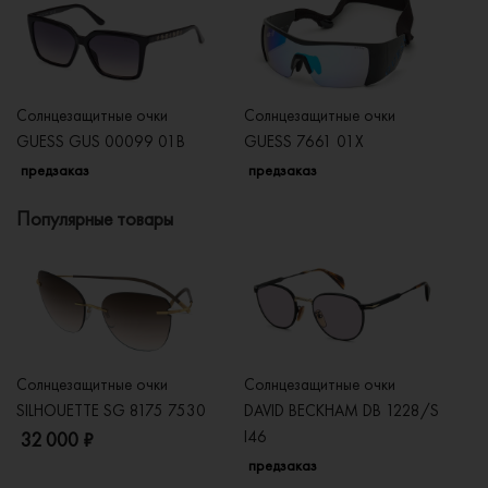
Солнцезащитные очки
Солнцезащитные очки
Со
GUESS GUS 00099 01B
GUESS 7661 01X
G
предзаказ
предзаказ
п
Популярные товары
Солнцезащитные очки
Солнцезащитные очки
Со
SILHOUETTE SG 8175 7530
DAVID BECKHAM DB 1228/S
C
I46
32 000 ₽
5
предзаказ