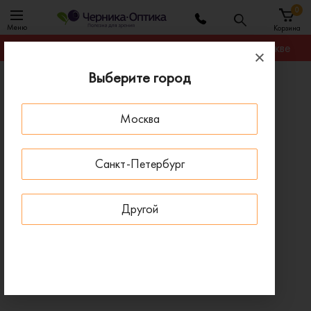
0
Меню
Корзина
Гарантируем лучшую цену на любую оправу в Москве
Выберите город
Главная
Солнцезащитные очки
Солнцезащитные очки GUESS GUS 00099 52H
Москва
- 22 % ДО 15 АВГУСТА
Санкт-Петербург
Другой