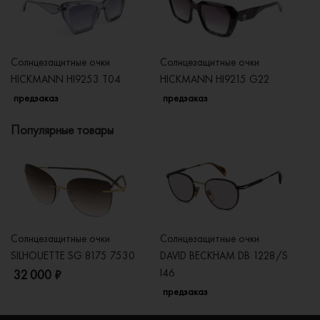
Солнцезащитные очки
Солнцезащитные очки
Со
HICKMANN HI9253 T04
HICKMANN HI9215 G22
H
предзаказ
предзаказ
п
Популярные товары
Солнцезащитные очки
Солнцезащитные очки
Со
SILHOUETTE SG 8175 7530
DAVID BECKHAM DB 1228/S
C
I46
32 000 ₽
5
предзаказ