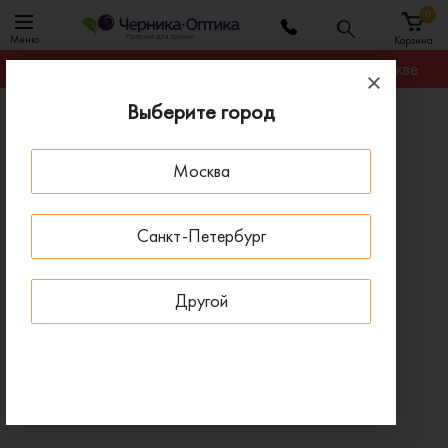
0
Меню
Корзина
Гарантируем лучшую цену на любую оправу в Москве
Выберите город
Главная
Солнцезащитные очки
Солнцезащитные очки HICKMANN HI9132 A01
Москва
ПОД ЗАКАЗ
Санкт-Петербург
Другой