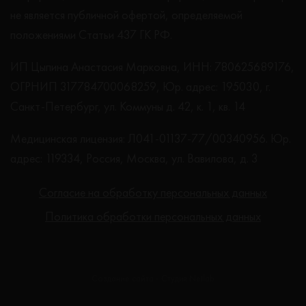
не является публичной офертой, определяемой
положениями Статьи 437 ГК РФ.
ИП Цыпина Анастасия Марковна, ИНН: 780625689176,
ОГРНИП 317784700068259, Юр. адрес: 195030, г.
Санкт-Петербург, ул. Коммуны д. 42, к. 1, кв. 14
Медицинская лицензия: Л041-01137-77/00340956. Юр.
адрес: 119334, Россия, Москва, ул. Вавилова, д. 3
Согласие на обработку персональных данных
Политика обработки персональных данных
Создание сайта - Студия Netlab