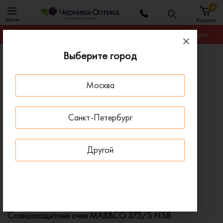
0
Меню
Корзина
Гарантируем лучшую цену на любую оправу в Москве
Выберите город
Главная
Солнцезащитные очки
Солнцезащитные очки MAX&CO 375/S NS8
Москва
ПОД ЗАКАЗ
Санкт-Петербург
Другой
Солнцезащитные очки MAX&CO 375/S NS8