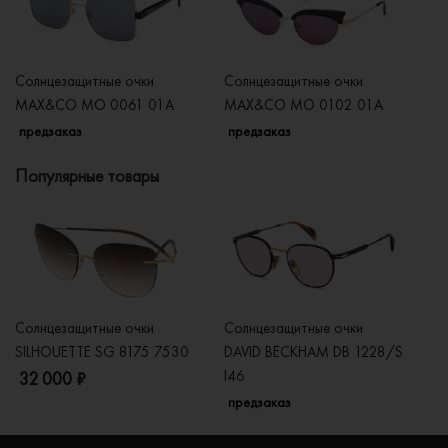
Солнцезащитные очки
Солнцезащитные очки
Со
MAX&CO MO 0061 01A
MAX&CO MO 0102 01A
M
предзаказ
предзаказ
п
Популярные товары
Солнцезащитные очки
Солнцезащитные очки
Со
SILHOUETTE SG 8175 7530
DAVID BECKHAM DB 1228/S
C
I46
32 000 ₽
5
предзаказ