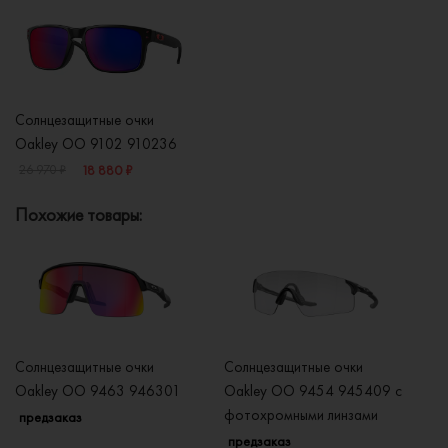
Солнцезащитные очки
Oakley OO 9102 910236
18 880 ₽
26 970 ₽
Похожие товары:
Солнцезащитные очки
Солнцезащитные очки
Со
Oakley OO 9463 946301
Oakley OO 9454 945409 с
O
фотохромными линзами
предзаказ
п
предзаказ