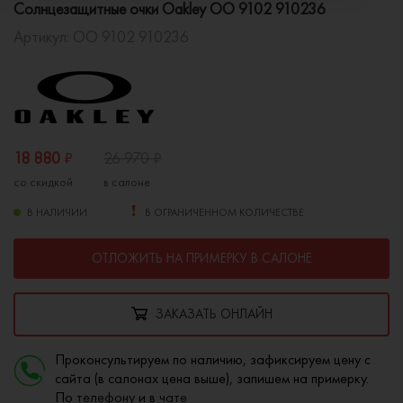
Солнцезащитные очки Oakley OO 9102 910236
Артикул:
OO 9102 910236
18 880
₽
26 970
₽
со скидкой
в салоне
В НАЛИЧИИ
В ОГРАНИЧЕННОМ КОЛИЧЕСТВЕ
ОТЛОЖИТЬ НА ПРИМЕРКУ В САЛОНЕ
ЗАКАЗАТЬ ОНЛАЙН
Проконсультируем по наличию, зафиксируем цену с
сайта (в салонах цена выше), запишем на примерку.
По
телефону
и в
чате