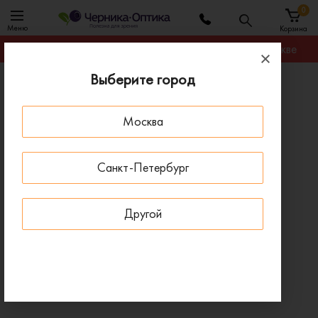
0
Меню
Корзина
Гарантируем лучшую цену на любую оправу в Москве
Выберите город
Главная
Солнцезащитные очки
Солнцезащитные очки Oakley OO 9102 910236
Москва
- 30 % ДО 15 АВГУСТА
Санкт-Петербург
Другой