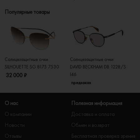
Популярные товары
Солнцезащитные очки
Солнцезащитные очки
Со
SILHOUETTE SG 8175 7530
DAVID BECKHAM DB 1228/S
C
I46
32 000 ₽
5
предзаказ
О нас
Полезная информация
О компании
Доставка и оплата
Новости
Обмен и возврат
Отзывы
Бесплатная проверка зрения