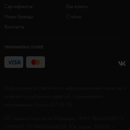
Сертификаты
Как купить
Наши бренды
Статьи
Контакты
ПРИНИМАЕМ К ОПЛАТЕ
Информация на сайте носит информационный характер и
не является публичной офертой, определяемой
положениями Статьи 437 ГК РФ.
ИП Цыпина Анастасия Марковна, ИНН: 780625689176,
ОГРНИП 317784700068259, Юр. адрес: 195030, г.