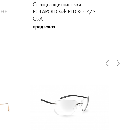
Солнцезащитные очки
Со
LHF
POLAROID Kids PLD K007/S
PO
C9A
пре
предзаказ