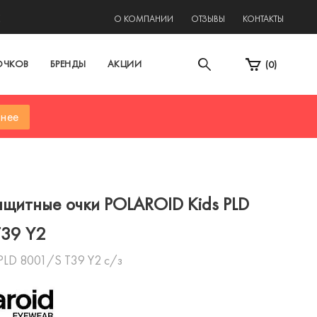
2
О КОМПАНИИ
ОТЗЫВЫ
КОНТАКТЫ
ОЧКОВ
БРЕНДЫ
АКЦИИ
(
0
)
нее
щитные очки POLAROID Kids PLD
T39 Y2
 PLD 8001/S T39 Y2 c/з