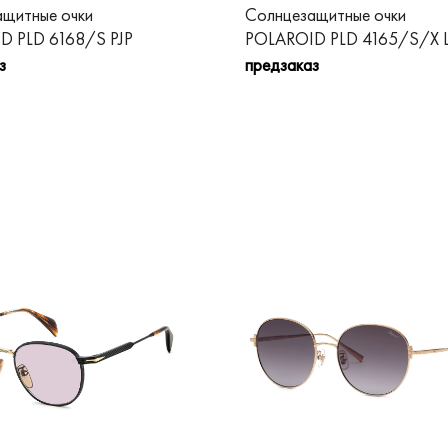
щитные очки
Солнцезащитные очки
D PLD 6168/S PJP
POLAROID PLD 4165/S/X 
з
предзаказ