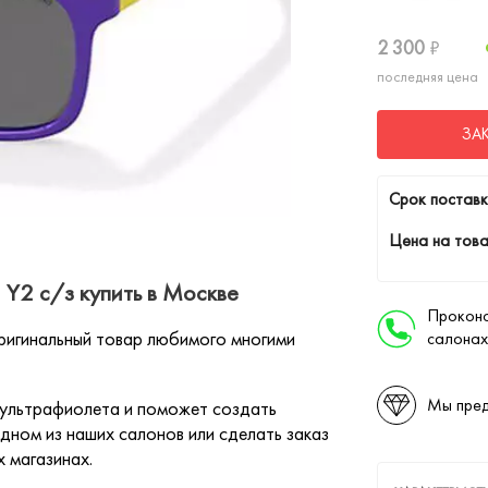
2 300
₽
последняя цена
ЗА
Cрок поставк
Цена на това
Y2 c/з купить в Москве
Проконс
ригинальный товар любимого многими
салонах
Мы пред
 ультрафиолета и поможет создать
дном из наших салонов или сделать заказ
х магазинах.