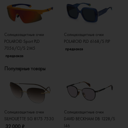
Солнцезащитные очки
Солнцезащитные очки
Со
POLAROID Sport PLD
POLAROID PLD 6168/S PJP
P
7056/CI/S 2M5
LH
предзаказ
предзаказ
п
Популярные товары
Солнцезащитные очки
Солнцезащитные очки
Со
SILHOUETTE SG 8175 7530
DAVID BECKHAM DB 1228/S
C
I46
32 000 ₽
5