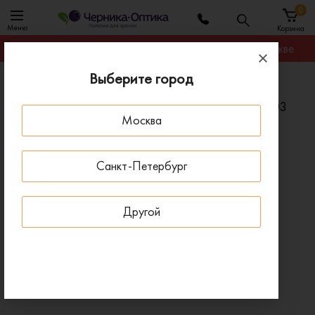
0
Меню
Корзина
Гарантируем лучшую цену на любую оправу в Москве
Выберите город
Главная
Солнцезащитные очки
Солнцезащитные очки POLAROID PLD2044/S 003
Москва
LM
ПОД ЗАКАЗ
Санкт-Петербург
Другой