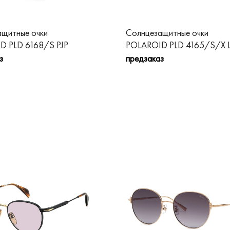
щитные очки
Солнцезащитные очки
D PLD 6168/S PJP
POLAROID PLD 4165/S/X 
з
предзаказ