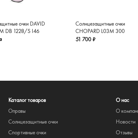
ащитные очки DAVID
Солнцезащитные очки
 DB 1228/S I46
CHOPARD L03M 300
з
51 700 ₽
Каталог товаров
О нас
Оправы
О компан
Солнцезащитные очки
Новости
Спортивные очки
Отзывы