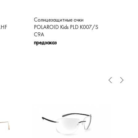
Солнцезащитные очки
Со
LHF
POLAROID Kids PLD K007/S
PO
C9A
пре
предзаказ