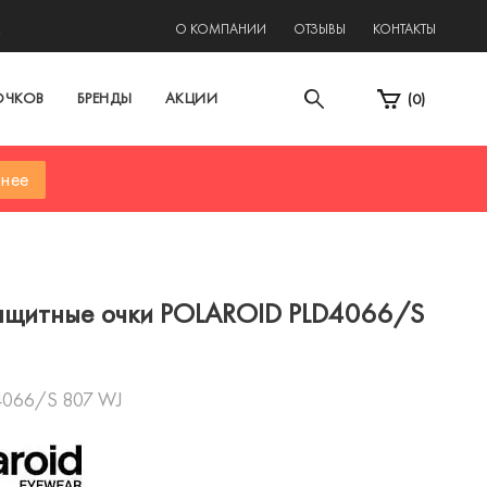
2
О КОМПАНИИ
ОТЗЫВЫ
КОНТАКТЫ
ОЧКОВ
БРЕНДЫ
АКЦИИ
(
0
)
нее
ащитные очки POLAROID PLD4066/S
4066/S 807 WJ