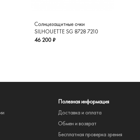
Солнцезащитные очки
Со
SILHOUETTE SG 8728 7210
GG
пре
46 200 ₽
Полезная информация
ии
Доставка и оплата
Обмен и возврат
Бесплатная проверка зрения