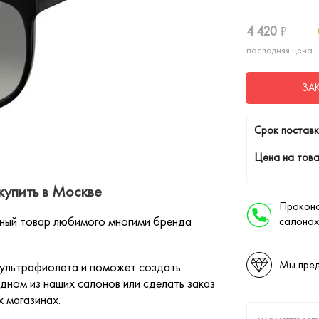
4 420
₽
последняя цена
ЗА
Cрок поставк
Цена на това
упить в Москве
Проконс
ный товар любимого многими бренда
салонах
Мы пред
 ультрафиолета и поможет создать
дном из наших салонов или сделать заказ
х магазинах.