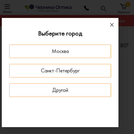
0
Меню
Корзина
Гарантируем лучшую цену на любую оправу в Москве
Выберите город
Главная
Солнцезащитные очки
Солнцезащитные очки POLAROID PLD 4202/S/X 807
Москва
- 30 % ДО 15 АВГУСТА
Санкт-Петербург
Другой