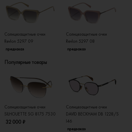
Солнцезащитные очки
Солнцезащитные очки
Со
Revlon 5297 09
Revlon 5297 08
Re
предзаказ
предзаказ
п
Популярные товары
Солнцезащитные очки
Солнцезащитные очки
Со
SILHOUETTE SG 8175 7530
DAVID BECKHAM DB 1228/S
C
I46
32 000 ₽
5
предзаказ