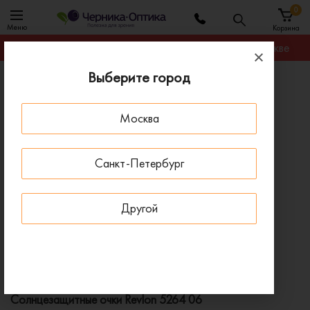
0
Меню
Корзина
Гарантируем лучшую цену на любую оправу в Москве
Выберите город
Главная
Солнцезащитные очки
Солнцезащитные очки Revlon 5264 06
Москва
ПОД ЗАКАЗ
Санкт-Петербург
Другой
Солнцезащитные очки Revlon 5264 06