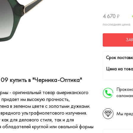
4 670
₽
последняя цена
ЗА
Cрок поставк
Цена на това
09 купить в "Черника-Оптика"
Проконс
рмы - оригинальный товар американского
салонах
о придает им высокую прочность,
ена в зеленом цвете с золотыми дужками.
вредного ультрафиолетового излучения.
Мы пред
как для делового стиля, так и для
я обладателей круглой или овальной формы