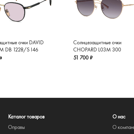
ащитные очки DAVID
Солнцезащитные очки
 DB 1228/S I46
CHOPARD L03M 300
з
51 700 ₽
Каталог товаров
О нас
Оправы
О компан