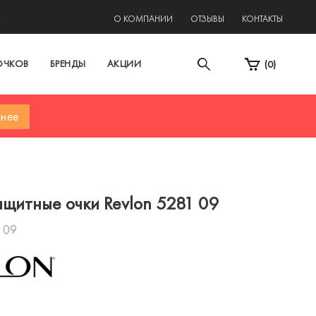
2
О КОМПАНИИ
ОТЗЫВЫ
КОНТАКТЫ
ОЧКОВ
БРЕНДЫ
АКЦИИ
(
0
)
нее
щитные очки Revlon 5281 09
 09