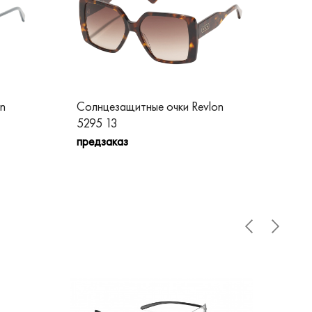
n
Солнцезащитные очки Revlon
Сол
5295 13
52
предзаказ
пре