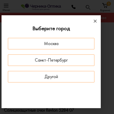
0
Меню
Корзина
Гарантируем лучшую цену на любую оправу в Москве
Выберите город
Главная
Солнцезащитные очки
Солнцезащитные очки Revlon 5284 07
Москва
ПОД ЗАКАЗ
Санкт-Петербург
Другой
Солнцезащитные очки Revlon 5284 07