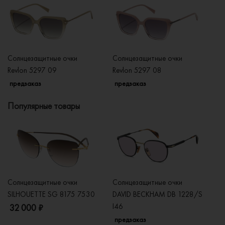
Солнцезащитные очки
Солнцезащитные очки
Со
Revlon 5297 09
Revlon 5297 08
Re
предзаказ
предзаказ
п
Популярные товары
Солнцезащитные очки
Солнцезащитные очки
Со
SILHOUETTE SG 8175 7530
DAVID BECKHAM DB 1228/S
C
I46
32 000 ₽
5
предзаказ