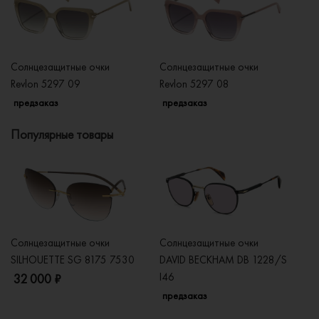
Солнцезащитные очки
Солнцезащитные очки
Со
Revlon 5297 09
Revlon 5297 08
Re
предзаказ
предзаказ
п
Популярные товары
Солнцезащитные очки
Солнцезащитные очки
Со
SILHOUETTE SG 8175 7530
DAVID BECKHAM DB 1228/S
C
I46
32 000 ₽
5
предзаказ