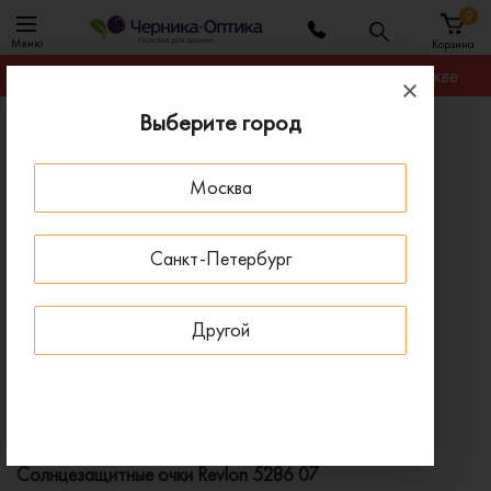
0
Меню
Корзина
Гарантируем лучшую цену на любую оправу в Москве
Выберите город
Главная
Солнцезащитные очки
Солнцезащитные очки Revlon 5286 07
Москва
ПОД ЗАКАЗ
Санкт-Петербург
Другой
Солнцезащитные очки Revlon 5286 07