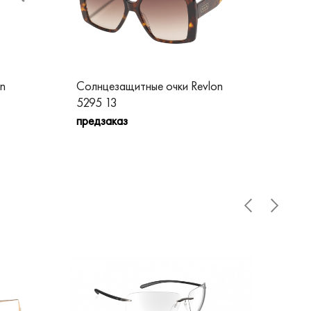
n
Солнцезащитные очки Revlon
Сол
5295 13
52
предзаказ
пре