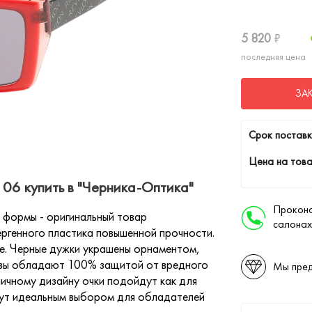
5 820
₽
последняя цена
ЗА
Cрок поставк
Цена на това
06 купить в "Черника-Оптика"
Проконс
 формы - оригинальный товар
салонах
ергенного пластика повышенной прочности.
е. Черные дужки украшены орнаментом,
нзы обладают 100% защитой от вредного
Мы пред
ичному дизайну очки подойдут как для
анут идеальным выбором для обладателей