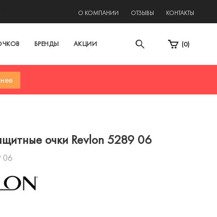
2
О КОМПАНИИ
ОТЗЫВЫ
КОНТАКТЫ
ОЧКОВ
БРЕНДЫ
АКЦИИ
(
0
)
нее
щитные очки Revlon 5289 06
 06