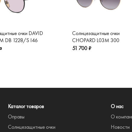
ащитные очки DAVID
Солнцезащитные очки
 DB 1228/S I46
CHOPARD L03M 300
з
51 700 ₽
Каталог товаров
О нас
Оправы
О компан
Солнцезащитные очки
Новости