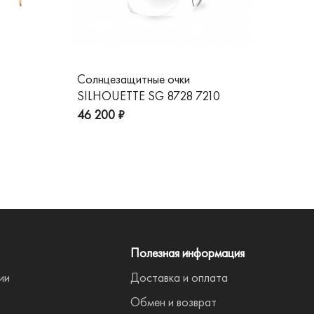
Солнцезащитные очки
Со
SILHOUETTE SG 8728 7210
GG
пре
46 200 ₽
Полезная информация
ии
Доставка и оплата
Обмен и возврат