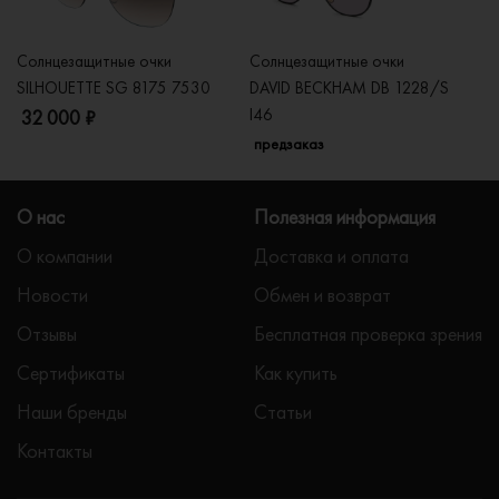
Солнцезащитные очки
Солнцезащитные очки
Со
SILHOUETTE SG 8175 7530
DAVID BECKHAM DB 1228/S
C
I46
32 000 ₽
5
предзаказ
О нас
Полезная информация
О компании
Доставка и оплата
Новости
Обмен и возврат
Отзывы
Бесплатная проверка зрения
Сертификаты
Как купить
Наши бренды
Статьи
Контакты