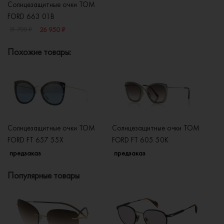
Солнцезащитные очки TOM
FORD 663 01B
26 950 ₽
31 700 ₽
Похожие товары:
Солнцезащитные очки TOM
Солнцезащитные очки TOM
С
FORD FT 657 55X
FORD FT 605 50K
F
предзаказ
предзаказ
п
Популярные товары