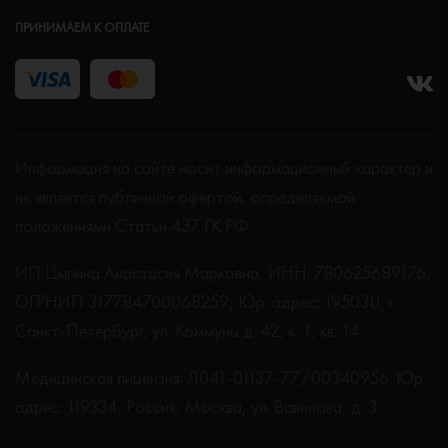
ПРИНИМАЕМ К ОПЛАТЕ
Информация на сайте носит информационный характер и
не является публичной офертой, определяемой
положениями Статьи 437 ГК РФ.
ИП Цыпина Анастасия Марковна, ИНН: 780625689176,
ОГРНИП 317784700068259, Юр. адрес: 195030, г.
Санкт-Петербург, ул. Коммуны д. 42, к. 1, кв. 14
Медицинская лицензия: Л041-01137-77/00340956. Юр.
адрес: 119334, Россия, Москва, ул. Вавилова, д. 3