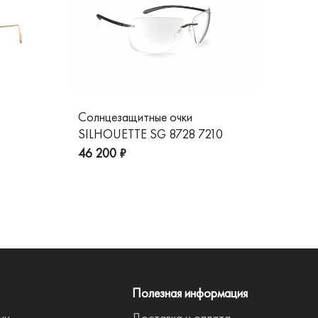
Солнцезащитные очки
Со
SILHOUETTE SG 8728 7210
GG
пре
46 200 ₽
Полезная информация
ии
Доставка и оплата