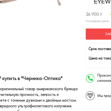
26 900
₽
последняя цена
ЗА
Cрок поставк
Цена на това
Проконс
купить в "Черника-Оптика"
салонах
оригинальный товар американского бренда
ючительную прочность, легкость и
Мы пред
вете с тонкими дужками и двойным мостом.
вредного ультрафиолетового излучения.