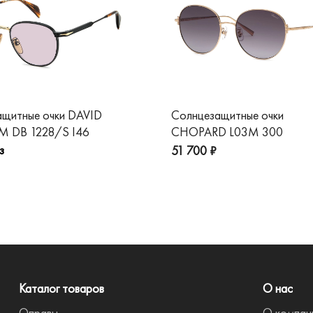
ащитные очки DAVID
Солнцезащитные очки
 DB 1228/S I46
CHOPARD L03M 300
з
51 700 ₽
Каталог товаров
О нас
Оправы
О компан