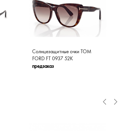
Солнцезащитные очки TOM
Со
FORD FT 0937 52K
FO
предзаказ
пре