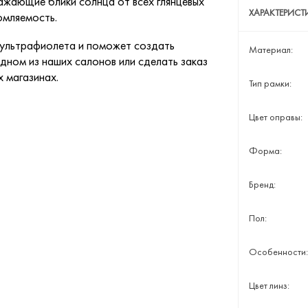
ажающие блики солнца от всех глянцевых
ХАРАКТЕРИС
омляемость.
 ультрафиолета и поможет создать
Материал:
дном из наших салонов или сделать заказ
х магазинах.
Тип рамки:
Цвет оправы:
Форма:
Бренд:
Пол:
Особенности:
Цвет линз: