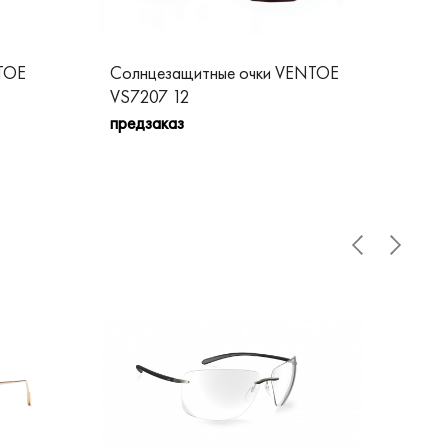
TOE
Солнцезащитные очки VENTOE
Со
VS7207 12
VS
предзаказ
пре