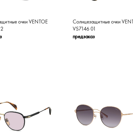
ащитные очки VENTOE
Солнцезащитные очки VEN
12
VS7146 01
з
предзаказ