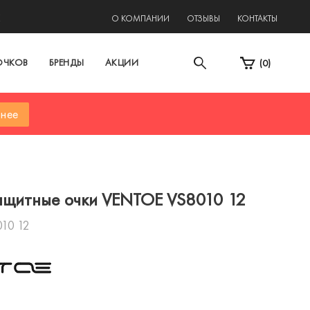
2
О КОМПАНИИ
ОТЗЫВЫ
КОНТАКТЫ
ОЧКОВ
БРЕНДЫ
АКЦИИ
(
0
)
нее
щитные очки VENTOE VS8010 12
10 12